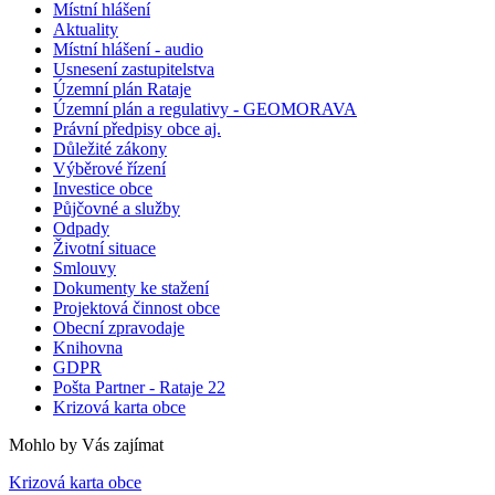
Místní hlášení
Aktuality
Místní hlášení - audio
Usnesení zastupitelstva
Územní plán Rataje
Územní plán a regulativy - GEOMORAVA
Právní předpisy obce aj.
Důležité zákony
Výběrové řízení
Investice obce
Půjčovné a služby
Odpady
Životní situace
Smlouvy
Dokumenty ke stažení
Projektová činnost obce
Obecní zpravodaje
Knihovna
GDPR
Pošta Partner - Rataje 22
Krizová karta obce
Mohlo by Vás zajímat
Krizová karta obce