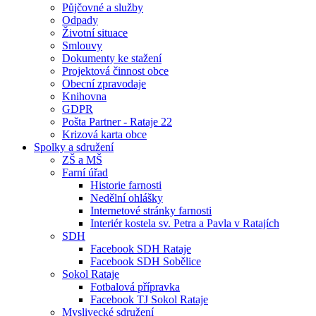
Půjčovné a služby
Odpady
Životní situace
Smlouvy
Dokumenty ke stažení
Projektová činnost obce
Obecní zpravodaje
Knihovna
GDPR
Pošta Partner - Rataje 22
Krizová karta obce
Spolky a sdružení
ZŠ a MŠ
Farní úřad
Historie farnosti
Nedělní ohlášky
Internetové stránky farnosti
Interiér kostela sv. Petra a Pavla v Ratajích
SDH
Facebook SDH Rataje
Facebook SDH Sobělice
Sokol Rataje
Fotbalová přípravka
Facebook TJ Sokol Rataje
Myslivecké sdružení