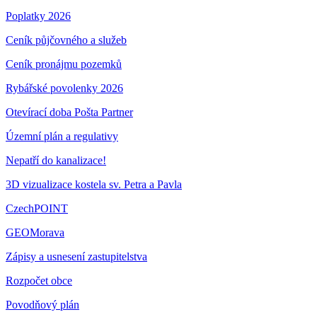
Poplatky 2026
Ceník půjčovného a služeb
Ceník pronájmu pozemků
Rybářské povolenky 2026
Otevírací doba Pošta Partner
Územní plán a regulativy
Nepatří do kanalizace!
3D vizualizace kostela sv. Petra a Pavla
CzechPOINT
GEOMorava
Zápisy a usnesení zastupitelstva
Rozpočet obce
Povodňový plán