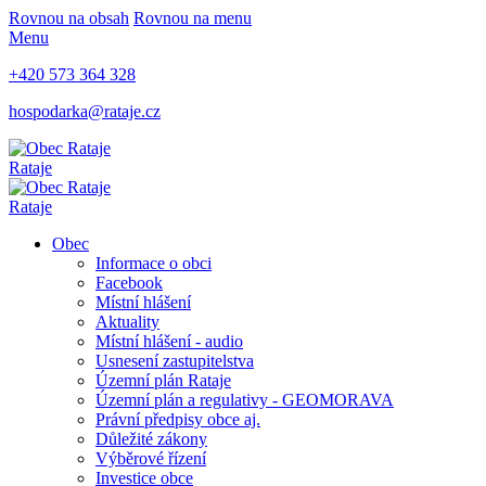
Rovnou na obsah
Rovnou na menu
Menu
+420 573 364 328
hospodarka@rataje.cz
Rataje
Rataje
Obec
Informace o obci
Facebook
Místní hlášení
Aktuality
Místní hlášení - audio
Usnesení zastupitelstva
Územní plán Rataje
Územní plán a regulativy - GEOMORAVA
Právní předpisy obce aj.
Důležité zákony
Výběrové řízení
Investice obce