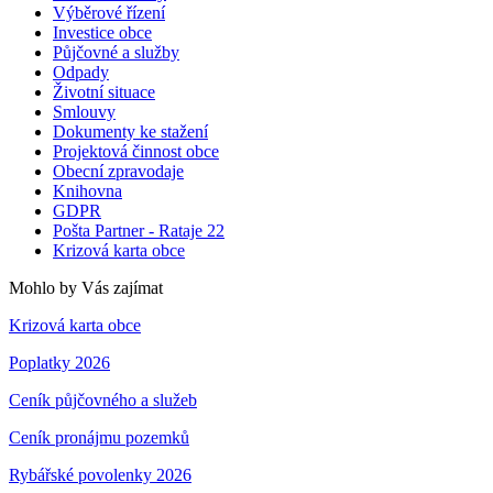
Výběrové řízení
Investice obce
Půjčovné a služby
Odpady
Životní situace
Smlouvy
Dokumenty ke stažení
Projektová činnost obce
Obecní zpravodaje
Knihovna
GDPR
Pošta Partner - Rataje 22
Krizová karta obce
Mohlo by Vás zajímat
Krizová karta obce
Poplatky 2026
Ceník půjčovného a služeb
Ceník pronájmu pozemků
Rybářské povolenky 2026