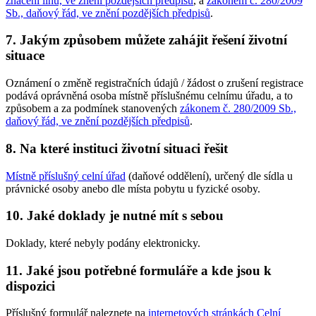
značení lihu, ve znění pozdějších předpisů
, a
zákonem č. 280/2009
Sb., daňový řád, ve znění pozdějších předpisů
.
7. Jakým způsobem můžete zahájit řešení životní
situace
Oznámení o změně registračních údajů / žádost o zrušení registrace
podává oprávněná osoba místně příslušnému celnímu úřadu, a to
způsobem a za podmínek stanovených
zákonem č. 280/2009 Sb.,
daňový řád, ve znění pozdějších předpisů
.
8. Na které instituci životní situaci řešit
Místně příslušný celní úřad
(daňové oddělení), určený dle sídla u
právnické osoby anebo dle místa pobytu u fyzické osoby.
10. Jaké doklady je nutné mít s sebou
Doklady, které nebyly podány elektronicky.
11. Jaké jsou potřebné formuláře a kde jsou k
dispozici
Příslušný formulář naleznete na
internetových stránkách Celní