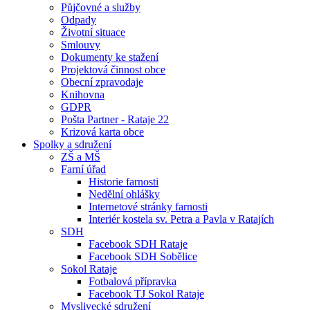
Půjčovné a služby
Odpady
Životní situace
Smlouvy
Dokumenty ke stažení
Projektová činnost obce
Obecní zpravodaje
Knihovna
GDPR
Pošta Partner - Rataje 22
Krizová karta obce
Spolky a sdružení
ZŠ a MŠ
Farní úřad
Historie farnosti
Nedělní ohlášky
Internetové stránky farnosti
Interiér kostela sv. Petra a Pavla v Ratajích
SDH
Facebook SDH Rataje
Facebook SDH Sobělice
Sokol Rataje
Fotbalová přípravka
Facebook TJ Sokol Rataje
Myslivecké sdružení