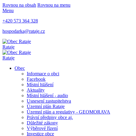
Rovnou na obsah
Rovnou na menu
Menu
+420 573 364 328
hospodarka@rataje.cz
Rataje
Rataje
Obec
Informace o obci
Facebook
Místní hlášení
Aktuality
Místní hlášení - audio
Usnesení zastupitelstva
Územní plán Rataje
Územní plán a regulativy - GEOMORAVA
Právní předpisy obce aj.
Důležité zákony
Výběrové řízení
Investice obce