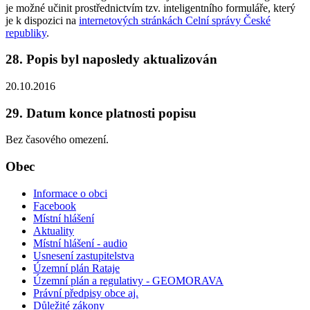
je možné učinit prostřednictvím tzv. inteligentního formuláře, který
je k dispozici na
internetových stránkách Celní správy České
republiky
.
28. Popis byl naposledy aktualizován
20.10.2016
29. Datum konce platnosti popisu
Bez časového omezení.
Obec
Informace o obci
Facebook
Místní hlášení
Aktuality
Místní hlášení - audio
Usnesení zastupitelstva
Územní plán Rataje
Územní plán a regulativy - GEOMORAVA
Právní předpisy obce aj.
Důležité zákony