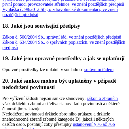
první pomoci provozovatele střelnice, ve znění pozdějších předpisů
Vyhláška č. 98/2012 Sb., o zdravotnické dokumentaci, ve znění
pozdějších předpisů
18. Jaké jsou související předpisy
Zákon č. 500/2004 Sb., správní řád, ve znění pozdějších předpisů
Zákon č. 634/2004 Sb., o správních poplatcích, ve znění pozdějších
předpisů
19. Jaké jsou opravné prostředky a jak se uplatňují
Opravné prostředky lze uplatnit v souladu se
správním řádem
.
20. Jaké sankce mohou být uplatněny v případě
nedodržení povinností
Pro vyřízení žádosti nejsou sankce stanoveny;
zákon o zbraních
však držitelům zbraní a střeliva stanoví řadu povinností a některé
činnosti jim zakazuje.
Nedodržení povinností držitele zbrojního průkazu a držitele
znehodnocené zbraně (zbraně kategorie D), jakož i některých
dalších osob, postihují coby přestupky
ustanovení § 76 až 76b