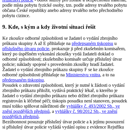
podle místa pobytu fyzické osoby, tzn. podle adresy trvalého pobytu
občana České republiky anebo adresy trvalého nebo přechodného
pobytu cizince.
9. Kde, s kým a kdy životní situaci řešit
Ke zkoušce odborné způsobilosti se žadatel o vydání zbrojního
průkazu skupiny A až E přihlašuje na
předepsaném tiskopisu
u
příslušného útvaru policie
, prokazuje ji před zkušebním komisařem,
který po úspěšném vykonání zkoušky vydá žadateli doklad o
odborné způsobilosti; zkušebního komisaře určuje příslušný útvar
policie; náklady spojené s provedením zkoušky hradí žadatel.
Žadatel o vydání zbrojního průkazu skupiny F se ke zkoušce
odborné způsobilosti přihlašuje na
Ministerstvu vnitra
, a to na
předepsaném tiskopisu
.
Posudek o zdravotní způsobilosti, který je nutné k žádosti o vydání
zbrojního průkazu přiložit, vydává praktický lékař, u kterého je
žadatel o vydání zbrojního průkazu nebo držitel zbrojního průkazu
registrován k léčebné péči; tiskopis posudku není stanoven, posudek
musí toliko splňovat náležitosti dle
vyhlášky č. 493/2002 Sb., ve
znění pozdějších předpisů
, a
vyhlášky č. 98/2012 Sb., ve znění
pozdějších předpisů
.
Bezúhonnost posuzuje příslušný útvar policie a k jejímu posouzení
si příslušný útvar policie vyžádá vydání opisu z evidence Rejstříku