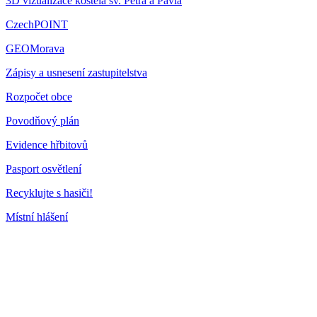
3D vizualizace kostela sv. Petra a Pavla
CzechPOINT
GEOMorava
Zápisy a usnesení zastupitelstva
Rozpočet obce
Povodňový plán
Evidence hřbitovů
Pasport osvětlení
Recyklujte s hasiči!
Místní hlášení