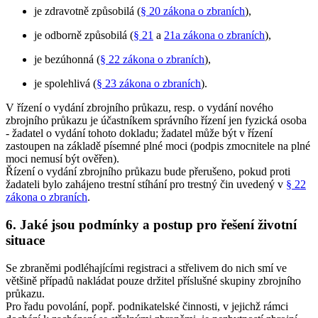
je zdravotně způsobilá (
§ 20 zákona o zbraních
),
je odborně způsobilá (
§ 21
a
21a zákona o zbraních
),
je bezúhonná (
§ 22 zákona o zbraních
),
je spolehlivá (
§ 23 zákona o zbraních
).
V řízení o vydání zbrojního průkazu, resp. o vydání nového
zbrojního průkazu je účastníkem správního řízení jen fyzická osoba
- žadatel o vydání tohoto dokladu; žadatel může být v řízení
zastoupen na základě písemné plné moci (podpis zmocnitele na plné
moci nemusí být ověřen).
Řízení o vydání zbrojního průkazu bude přerušeno, pokud proti
žadateli bylo zahájeno trestní stíhání pro trestný čin uvedený v
§ 22
zákona o zbraních
.
6. Jaké jsou podmínky a postup pro řešení životní
situace
Se zbraněmi podléhajícími registraci a střelivem do nich smí ve
většině případů nakládat pouze držitel příslušné skupiny zbrojního
průkazu.
Pro řadu povolání, popř. podnikatelské činnosti, v jejichž rámci