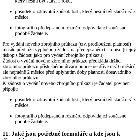
který nesmí být starší 1 roku,
posudek o zdravotní způsobilosti, který nesmí být starší než 3
měsíce,
fotografii o předepsaném rozměru odpovídající současné
podobě žadatele.
Pro
vydání nového zbrojního průkazu
(tzv. prodloužení platnosti)
musíte předložit vyplněnou žádost na předepsaném tiskopisu (stejný
tiskopis žádosti jako pro vydání zbrojního průkazu).
Žádost o vydání nového zbrojního průkazu předkládá držitel
zbrojního průkazu příslušnému útvaru policie ne dříve než 6 měsíců
ale nejméně 2 měsíce před uplynutím doby platnosti dosavadního
zbrojního průkazu.
K žádosti o vydání nového zbrojního průkazu je žadatel povinen
připojit:
posudek o zdravotní způsobilosti, který nesmí být starší než 3
měsíce,
fotografii o předepsaném rozměru odpovídající současné
podobě žadatele.
11. Jaké jsou potřebné formuláře a kde jsou k