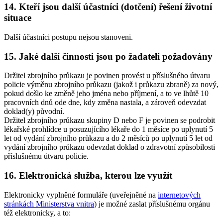
14. Kteří jsou další účastníci (dotčení) řešení životní
situace
Další účastníci postupu nejsou stanoveni.
15. Jaké další činnosti jsou po žadateli požadovány
Držitel zbrojního průkazu je povinen provést u příslušného útvaru
policie výměnu zbrojního průkazu (jakož i průkazu zbraně) za nový,
pokud došlo ke změně jeho jména nebo příjmení, a to ve lhůtě 10
pracovních dnů ode dne, kdy změna nastala, a zároveň odevzdat
doklad(y) původní.
Držitel zbrojního průkazu skupiny D nebo F je povinen se podrobit
lékařské prohlídce u posuzujícího lékaře do 1 měsíce po uplynutí 5
let od vydání zbrojního průkazu a do 2 měsíců po uplynutí 5 let od
vydání zbrojního průkazu odevzdat doklad o zdravotní způsobilosti
příslušnému útvaru policie.
16. Elektronická služba, kterou lze využít
Elektronicky vyplněné formuláře (uveřejněné na
internetových
stránkách Ministerstva vnitra
) je možné zaslat příslušnému orgánu
též elektronicky, a to: