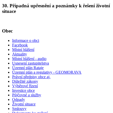
30. Případná upřesnění a poznámky k řešení životní
situace
Obec
Informace o obci
Facebook
Místní hlášení
Aktuality
Místní hlášení - audio
Usnesení zastupitelstva
Územní plán Rataje
Územní plán a regulativy - GEOMORAVA
Právní předpisy obce aj.
Důležité zákony
Výběrové řízení
Investice obce
Půjčovné a služby
Odpady
Životní situace
Smlouvy