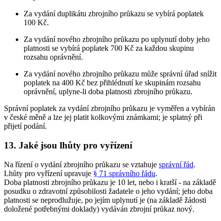
Za vydání duplikátu zbrojního průkazu se vybírá poplatek
100 Kč.
Za vydání nového zbrojního průkazu po uplynutí doby jeho
platnosti se vybírá poplatek 700 Kč za každou skupinu
rozsahu oprávnění.
Za vydání nového zbrojního průkazu může správní úřad snížit
poplatek na 400 Kč bez přihlédnutí ke skupinám rozsahu
oprávnění, uplyne-li doba platnosti zbrojního průkazu.
Správní poplatek za vydání zbrojního průkazu je vyměřen a vybírán
v české měně a lze jej platit kolkovými známkami; je splatný při
přijetí podání.
13. Jaké jsou lhůty pro vyřízení
Na řízení o vydání zbrojního průkazu se vztahuje
správní řád
.
Lhůty pro vyřízení upravuje
§ 71 správního řádu
.
Doba platnosti zbrojního průkazu je 10 let, nebo i kratší - na základě
posudku o zdravotní způsobilosti žadatele o jeho vydání; jeho doba
platnosti se neprodlužuje, po jejím uplynutí je (na základě žádosti
doložené potřebnými doklady) vydáván zbrojní průkaz nový.