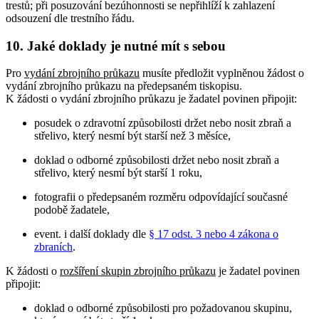
trestů; při posuzování bezúhonnosti se nepřihlíží k zahlazení
odsouzení dle trestního řádu.
10. Jaké doklady je nutné mít s sebou
Pro
vydání zbrojního průkazu
musíte předložit vyplněnou žádost o
vydání zbrojního průkazu na předepsaném tiskopisu.
K žádosti o vydání zbrojního průkazu je žadatel povinen připojit:
posudek o zdravotní způsobilosti držet nebo nosit zbraň a
střelivo, který nesmí být starší než 3 měsíce,
doklad o odborné způsobilosti držet nebo nosit zbraň a
střelivo, který nesmí být starší 1 roku,
fotografii o předepsaném rozměru odpovídající současné
podobě žadatele,
event. i další doklady dle
§ 17 odst. 3 nebo 4 zákona o
zbraních
.
K žádosti o
rozšíření skupin zbrojního průkazu
je žadatel povinen
připojit:
doklad o odborné způsobilosti pro požadovanou skupinu,