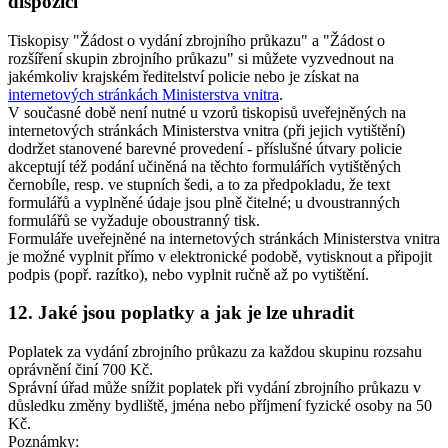
dispozici
Tiskopisy "Žádost o vydání zbrojního průkazu" a "Žádost o
rozšíření skupin zbrojního průkazu" si můžete vyzvednout na
jakémkoliv krajském ředitelství policie nebo je získat na
internetových stránkách Ministerstva vnitra
.
V současné době není nutné u vzorů tiskopisů uveřejněných na
internetových stránkách Ministerstva vnitra (při jejich vytištění)
dodržet stanovené barevné provedení - příslušné útvary policie
akceptují též podání učiněná na těchto formulářích vytištěných
černobíle, resp. ve stupních šedi, a to za předpokladu, že text
formulářů a vyplněné údaje jsou plně čitelné; u dvoustranných
formulářů se vyžaduje oboustranný tisk.
Formuláře uveřejněné na internetových stránkách Ministerstva vnitra
je možné vyplnit přímo v elektronické podobě, vytisknout a připojit
podpis (popř. razítko), nebo vyplnit ručně až po vytištění.
12. Jaké jsou poplatky a jak je lze uhradit
Poplatek za vydání zbrojního průkazu za každou skupinu rozsahu
oprávnění činí 700 Kč.
Správní úřad může snížit poplatek při vydání zbrojního průkazu v
důsledku změny bydliště, jména nebo příjmení fyzické osoby na 50
Kč.
Poznámky: