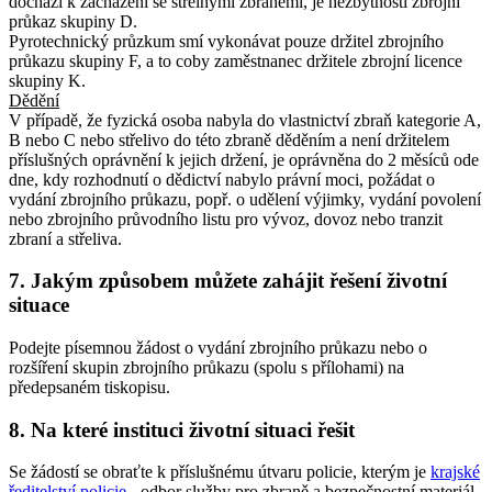
dochází k zacházení se střelnými zbraněmi, je nezbytností zbrojní
průkaz skupiny D.
Pyrotechnický průzkum smí vykonávat pouze držitel zbrojního
průkazu skupiny F, a to coby zaměstnanec držitele zbrojní licence
skupiny K.
Dědění
V případě, že fyzická osoba nabyla do vlastnictví zbraň kategorie A,
B nebo C nebo střelivo do této zbraně děděním a není držitelem
příslušných oprávnění k jejich držení, je oprávněna do 2 měsíců ode
dne, kdy rozhodnutí o dědictví nabylo právní moci, požádat o
vydání zbrojního průkazu, popř. o udělení výjimky, vydání povolení
nebo zbrojního průvodního listu pro vývoz, dovoz nebo tranzit
zbraní a střeliva.
7. Jakým způsobem můžete zahájit řešení životní
situace
Podejte písemnou žádost o vydání zbrojního průkazu nebo o
rozšíření skupin zbrojního průkazu (spolu s přílohami) na
předepsaném tiskopisu.
8. Na které instituci životní situaci řešit
Se žádostí se obraťte k příslušnému útvaru policie, kterým je
krajské
ředitelství policie
- odbor služby pro zbraně a bezpečnostní materiál,