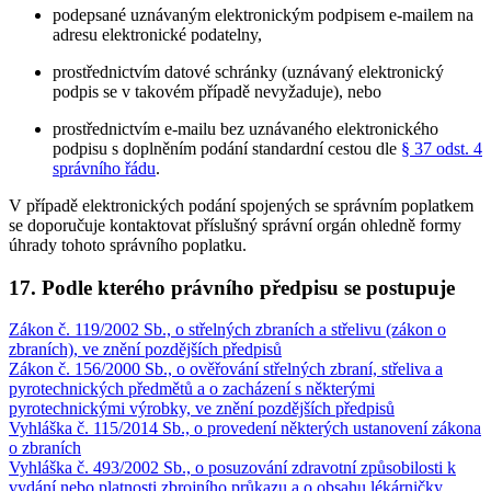
podepsané uznávaným elektronickým podpisem e-mailem na
adresu elektronické podatelny,
prostřednictvím datové schránky (uznávaný elektronický
podpis se v takovém případě nevyžaduje), nebo
prostřednictvím e-mailu bez uznávaného elektronického
podpisu s doplněním podání standardní cestou dle
§ 37 odst. 4
správního řádu
.
V případě elektronických podání spojených se správním poplatkem
se doporučuje kontaktovat příslušný správní orgán ohledně formy
úhrady tohoto správního poplatku.
17. Podle kterého právního předpisu se postupuje
Zákon č. 119/2002 Sb., o střelných zbraních a střelivu (zákon o
zbraních), ve znění pozdějších předpisů
Zákon č. 156/2000 Sb., o ověřování střelných zbraní, střeliva a
pyrotechnických předmětů a o zacházení s některými
pyrotechnickými výrobky, ve znění pozdějších předpisů
Vyhláška č. 115/2014 Sb., o provedení některých ustanovení zákona
o zbraních
Vyhláška č. 493/2002 Sb., o posuzování zdravotní způsobilosti k
vydání nebo platnosti zbrojního průkazu a o obsahu lékárničky