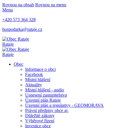
Rovnou na obsah
Rovnou na menu
Menu
+420 573 364 328
hospodarka@rataje.cz
Rataje
Rataje
Obec
Informace o obci
Facebook
Místní hlášení
Aktuality
Místní hlášení - audio
Usnesení zastupitelstva
Územní plán Rataje
Územní plán a regulativy - GEOMORAVA
Právní předpisy obce aj.
Důležité zákony
Výběrové řízení
Investice obce