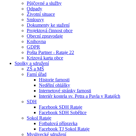
Půjčovné a služby
Odpady
Životní situace
Smlouvy
Dokumenty ke stažení
Projektová činnost obce
Obecní zpravodaje
Knihovna
GDPR
Pošta Partner - Rataje 22
Krizová karta obce
Spolky a sdružení
ZŠ a MŠ
Farní úřad
Historie farnosti
Nedělní ohlášky
Internetové stránky farnosti
Interiér kostela sv. Petra a Pavla v Ratajích
SDH
Facebook SDH Rataje
Facebook SDH Sobělice
Sokol Rataje
Fotbalová přípravka
Facebook TJ Sokol Rataje
Myslivecké sdružení