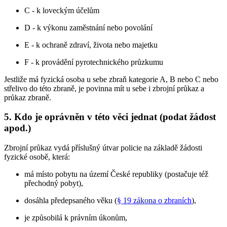
C - k loveckým účelům
D - k výkonu zaměstnání nebo povolání
E - k ochraně zdraví, života nebo majetku
F - k provádění pyrotechnického průzkumu
Jestliže má fyzická osoba u sebe zbraň kategorie A, B nebo C nebo
střelivo do této zbraně, je povinna mít u sebe i zbrojní průkaz a
průkaz zbraně.
5. Kdo je oprávněn v této věci jednat (podat žádost
apod.)
Zbrojní průkaz vydá příslušný útvar policie na základě žádosti
fyzické osobě, která:
má místo pobytu na území České republiky (postačuje též
přechodný pobyt),
dosáhla předepsaného věku (
§ 19 zákona o zbraních
),
je způsobilá k právním úkonům,