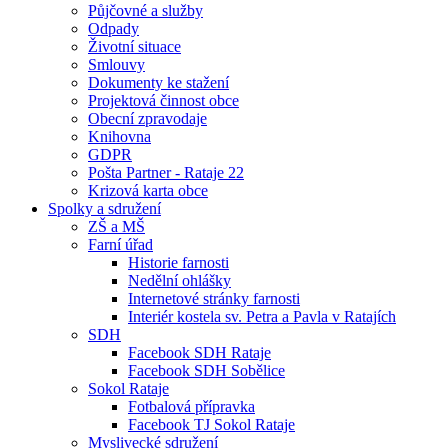
Půjčovné a služby
Odpady
Životní situace
Smlouvy
Dokumenty ke stažení
Projektová činnost obce
Obecní zpravodaje
Knihovna
GDPR
Pošta Partner - Rataje 22
Krizová karta obce
Spolky a sdružení
ZŠ a MŠ
Farní úřad
Historie farnosti
Nedělní ohlášky
Internetové stránky farnosti
Interiér kostela sv. Petra a Pavla v Ratajích
SDH
Facebook SDH Rataje
Facebook SDH Sobělice
Sokol Rataje
Fotbalová přípravka
Facebook TJ Sokol Rataje
Myslivecké sdružení