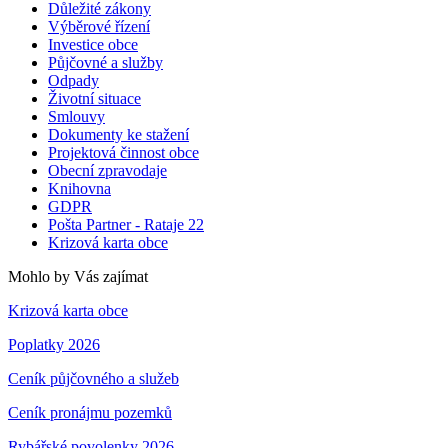
Důležité zákony
Výběrové řízení
Investice obce
Půjčovné a služby
Odpady
Životní situace
Smlouvy
Dokumenty ke stažení
Projektová činnost obce
Obecní zpravodaje
Knihovna
GDPR
Pošta Partner - Rataje 22
Krizová karta obce
Mohlo by Vás zajímat
Krizová karta obce
Poplatky 2026
Ceník půjčovného a služeb
Ceník pronájmu pozemků
Rybářské povolenky 2026