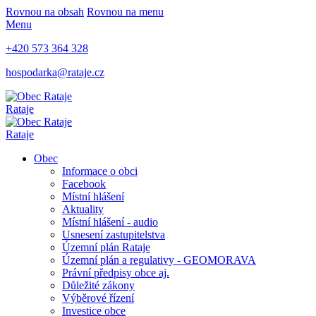
Rovnou na obsah
Rovnou na menu
Menu
+420 573 364 328
hospodarka@rataje.cz
Rataje
Rataje
Obec
Informace o obci
Facebook
Místní hlášení
Aktuality
Místní hlášení - audio
Usnesení zastupitelstva
Územní plán Rataje
Územní plán a regulativy - GEOMORAVA
Právní předpisy obce aj.
Důležité zákony
Výběrové řízení
Investice obce