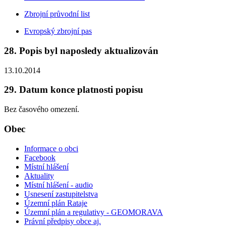
Zbrojní průvodní list
Evropský zbrojní pas
28. Popis byl naposledy aktualizován
13.10.2014
29. Datum konce platnosti popisu
Bez časového omezení.
Obec
Informace o obci
Facebook
Místní hlášení
Aktuality
Místní hlášení - audio
Usnesení zastupitelstva
Územní plán Rataje
Územní plán a regulativy - GEOMORAVA
Právní předpisy obce aj.