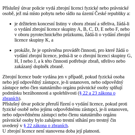
Příslušný útvar policie vydá zbrojní licenci fyzické nebo právnické
osobě, jež má místo pobytu nebo sídlo na území České republiky a:
je držitelem koncesní listiny v oboru zbraní a střeliva, žádá-li
o vydání zbrojní licence skupiny A, B, C, D, E nebo F, nebo
v oboru pyrotechnického průzkumu, žádá-li o vydání zbrojní
licence skupiny K, a
prokáže, že je oprávněna provádět činnosti, pro které žádá o
vydání zbrojní licence, jedná-li se o zbrojní licenci skupiny G,
H, I nebo J, a k této činnosti potřebuje zbraň, střelivo nebo
zakázaný doplněk zbraně.
Zbrojní licence bude vydána jen v případě, pokud fyzická osoba
nebo její odpovědný zástupce, je-li ustanoven, nebo odpovědný
zástupce nebo člen statutárního orgánu právnické osoby splňují
podmínku bezúhonnosti a spolehlivosti (
§ 22 a 23 zákona o
zbraních
).
Příslušný útvar policie přeruší řízení o vydání licence, pokud proti
fyzické osobě nebo jejímu odpovědnému zástupci, je-li ustanoven,
nebo odpovědnému zástupci nebo členu statutárního orgánu
právnické osoby bylo zahájeno trestní stíhání pro trestný čin
uvedený v
§ 22 zákona o zbraních
.
U zbrojní licence není stanovena doba její platnosti.