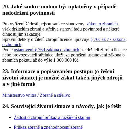
20. Jaké sankce mohou být uplatněny v případě
nedodržení povinností
Pro vyřízení žádosti nejsou sankce stanoveny;
zákon o zbraních
však držitelům zbraní a střeliva stanoví řadu povinností a některé
činnosti jim zakazuje.
Správní delikty držitelů zbrojní licence upravuje
§ 76c až 77 zákona
o zbraních
.
Podle
ustanovení § 76d zákona o zbraních
lze držiteli zbrojní licence
nebo provozovateli střelnice uložit za porušení ustanovení zákona o
zbraních pokutu až do výše 1 000 000 Kč.
23. Informace o popisovaném postupu (o řešení
životní situace) je možné získat také z jiných zdrojů
a v jiné formě
Ministerstvo vnitra / Zbraně a střelivo
24. Související životní situace a návody, jak je řešit
Žádost o zbrojní průkaz a rozšíření skupin
Průkaz zbraně a znehodnocení zbraně