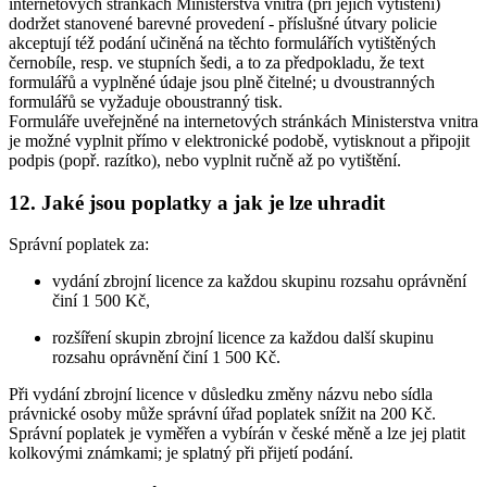
internetových stránkách Ministerstva vnitra (při jejich vytištění)
dodržet stanovené barevné provedení - příslušné útvary policie
akceptují též podání učiněná na těchto formulářích vytištěných
černobíle, resp. ve stupních šedi, a to za předpokladu, že text
formulářů a vyplněné údaje jsou plně čitelné; u dvoustranných
formulářů se vyžaduje oboustranný tisk.
Formuláře uveřejněné na internetových stránkách Ministerstva vnitra
je možné vyplnit přímo v elektronické podobě, vytisknout a připojit
podpis (popř. razítko), nebo vyplnit ručně až po vytištění.
12. Jaké jsou poplatky a jak je lze uhradit
Správní poplatek za:
vydání zbrojní licence za každou skupinu rozsahu oprávnění
činí 1 500 Kč,
rozšíření skupin zbrojní licence za každou další skupinu
rozsahu oprávnění činí 1 500 Kč.
Při vydání zbrojní licence v důsledku změny názvu nebo sídla
právnické osoby může správní úřad poplatek snížit na 200 Kč.
Správní poplatek je vyměřen a vybírán v české měně a lze jej platit
kolkovými známkami; je splatný při přijetí podání.