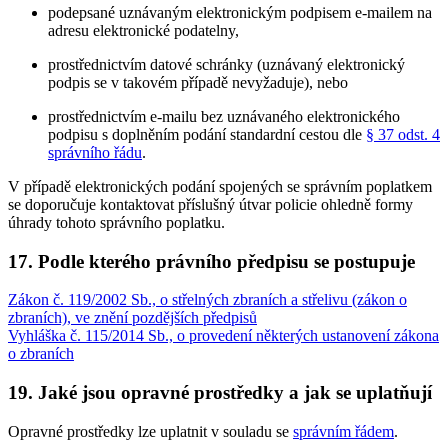
podepsané uznávaným elektronickým podpisem e-mailem na
adresu elektronické podatelny,
prostřednictvím datové schránky (uznávaný elektronický
podpis se v takovém případě nevyžaduje), nebo
prostřednictvím e-mailu bez uznávaného elektronického
podpisu s doplněním podání standardní cestou dle
§ 37 odst. 4
správního řádu
.
V případě elektronických podání spojených se správním poplatkem
se doporučuje kontaktovat příslušný útvar policie ohledně formy
úhrady tohoto správního poplatku.
17. Podle kterého právního předpisu se postupuje
Zákon č. 119/2002 Sb., o střelných zbraních a střelivu (zákon o
zbraních), ve znění pozdějších předpisů
Vyhláška č. 115/2014 Sb., o provedení některých ustanovení zákona
o zbraních
19. Jaké jsou opravné prostředky a jak se uplatňují
Opravné prostředky lze uplatnit v souladu se
správním řádem
.