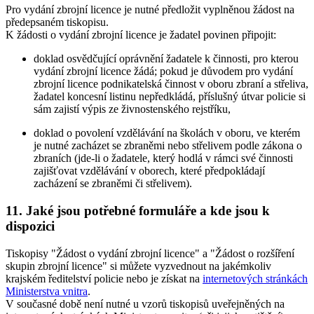
Pro vydání zbrojní licence je nutné předložit vyplněnou žádost na
předepsaném tiskopisu.
K žádosti o vydání zbrojní licence je žadatel povinen připojit:
doklad osvědčující oprávnění žadatele k činnosti, pro kterou
vydání zbrojní licence žádá; pokud je důvodem pro vydání
zbrojní licence podnikatelská činnost v oboru zbraní a střeliva,
žadatel koncesní listinu nepředkládá, příslušný útvar policie si
sám zajistí výpis ze živnostenského rejstříku,
doklad o povolení vzdělávání na školách v oboru, ve kterém
je nutné zacházet se zbraněmi nebo střelivem podle zákona o
zbraních (jde-li o žadatele, který hodlá v rámci své činnosti
zajišťovat vzdělávání v oborech, které předpokládají
zacházení se zbraněmi či střelivem).
11. Jaké jsou potřebné formuláře a kde jsou k
dispozici
Tiskopisy "Žádost o vydání zbrojní licence" a "Žádost o rozšíření
skupin zbrojní licence" si můžete vyzvednout na jakémkoliv
krajském ředitelství policie nebo je získat na
internetových stránkách
Ministerstva vnitra
.
V současné době není nutné u vzorů tiskopisů uveřejněných na