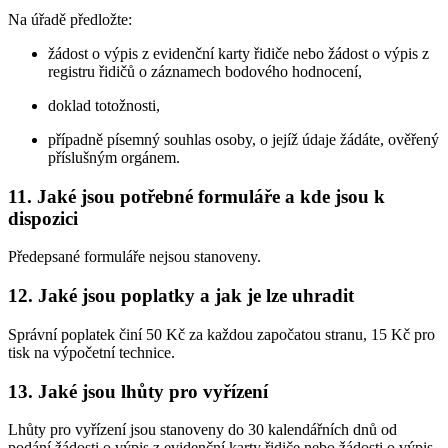
Na úřadě předložte:
žádost o výpis z evidenční karty řidiče nebo žádost o výpis z
registru řidičů o záznamech bodového hodnocení,
doklad totožnosti,
případně písemný souhlas osoby, o jejíž údaje žádáte, ověřený
příslušným orgánem.
11. Jaké jsou potřebné formuláře a kde jsou k
dispozici
Předepsané formuláře nejsou stanoveny.
12. Jaké jsou poplatky a jak je lze uhradit
Správní poplatek činí 50 Kč za každou započatou stranu, 15 Kč pro
tisk na výpočetní technice.
13. Jaké jsou lhůty pro vyřízení
Lhůty pro vyřízení jsou stanoveny do 30 kalendářních dnů od
podání žádosti o výpis z evidenční karty řidiče nebo žádosti o výpis