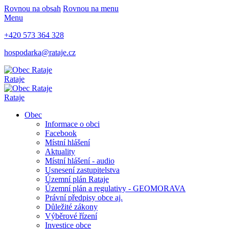
Rovnou na obsah
Rovnou na menu
Menu
+420 573 364 328
hospodarka@rataje.cz
Rataje
Rataje
Obec
Informace o obci
Facebook
Místní hlášení
Aktuality
Místní hlášení - audio
Usnesení zastupitelstva
Územní plán Rataje
Územní plán a regulativy - GEOMORAVA
Právní předpisy obce aj.
Důležité zákony
Výběrové řízení
Investice obce