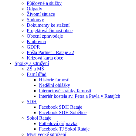
Půjčovné a služby
Odpady
Životní situace
Smlouvy
Dokumenty ke stažení
Projektová činnost obce
Obecní zpravodaje
Knihovna
GDPR
Pošta Partner - Rataje 22
Krizová karta obce
Spolky a sdružení
ZŠ a MŠ
Farní úřad
Historie farnosti
Nedělní ohlášky
Internetové stránky farnosti
Interiér kostela sv. Petra a Pavla v Ratajích
SDH
Facebook SDH Rataje
Facebook SDH Sobělice
Sokol Rataje
Fotbalová přípravka
Facebook TJ Sokol Rataje
Myslivecké sdružení