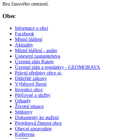
Bez časového omezení.
Obec
Informace o obci
Facebook
Místní hlášení
Aktuality
Místní hlášení - audio
Usnesení zastupitelstva
Územní plán Rataje
Územní plán a regulativy - GEOMORAVA
Právní předpisy obce aj.
Důležité zákony
Výběrové řízení
Investice obce
Půjčovné a služby
Odpady
Životní situace
Smlouvy
Dokumenty ke stažení
Projektová činnost obce
Obecní zpravodaje
Knihovna