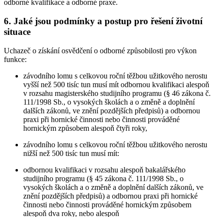
odborné kvalifikace a odborné praxe.
6. Jaké jsou podmínky a postup pro řešení životní
situace
Uchazeč o získání osvědčení o odborné způsobilosti pro výkon
funkce:
závodního lomu s celkovou roční těžbou užitkového nerostu
vyšší než 500 tisíc tun musí mít odbornou kvalifikaci alespoň
v rozsahu magisterského studijního programu (§ 46 zákona č.
111/1998 Sb., o vysokých školách a o změně a doplnění
dalších zákonů, ve znění pozdějších předpisů) a odbornou
praxi při hornické činnosti nebo činnosti prováděné
hornickým způsobem alespoň čtyři roky,
závodního lomu s celkovou roční těžbou užitkového nerostu
nižší než 500 tisíc tun musí mít:
odbornou kvalifikaci v rozsahu alespoň bakalářského
studijního programu (§ 45 zákona č. 111/1998 Sb., o
vysokých školách a o změně a doplnění dalších zákonů, ve
znění pozdějších předpisů) a odbornou praxi při hornické
činnosti nebo činnosti prováděné hornickým způsobem
alespoň dva roky, nebo alespoň