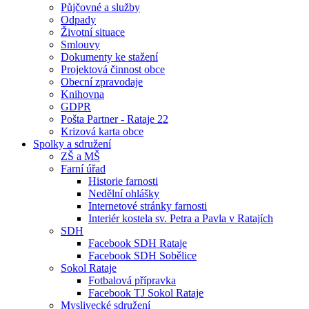
Půjčovné a služby
Odpady
Životní situace
Smlouvy
Dokumenty ke stažení
Projektová činnost obce
Obecní zpravodaje
Knihovna
GDPR
Pošta Partner - Rataje 22
Krizová karta obce
Spolky a sdružení
ZŠ a MŠ
Farní úřad
Historie farnosti
Nedělní ohlášky
Internetové stránky farnosti
Interiér kostela sv. Petra a Pavla v Ratajích
SDH
Facebook SDH Rataje
Facebook SDH Sobělice
Sokol Rataje
Fotbalová přípravka
Facebook TJ Sokol Rataje
Myslivecké sdružení