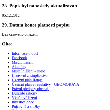
28. Popis byl naposledy aktualizován
05.12.2012
29. Datum konce platnosti popisu
Bez časového omezení.
Obec
Informace o obci
Facebook
Místní hlášení
Aktuality
Místní hlášení - audio
Usnesení zastupitelstva
Územní plán Rataje
Územní plán a regulativy - GEOMORAVA
Právní předpisy obce aj.
Důležité zákony
Výběrové řízení
Investice obce
Půjčovné a služby