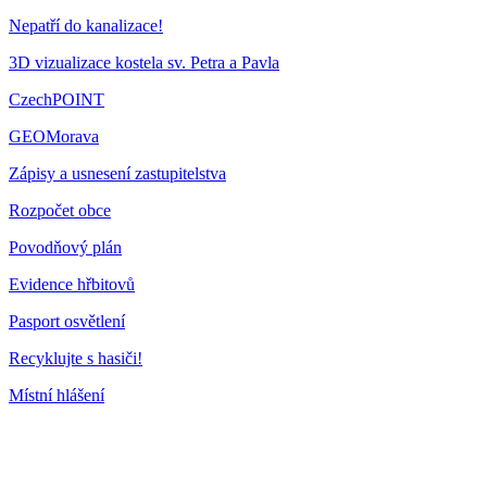
Nepatří do kanalizace!
3D vizualizace kostela sv. Petra a Pavla
CzechPOINT
GEOMorava
Zápisy a usnesení zastupitelstva
Rozpočet obce
Povodňový plán
Evidence hřbitovů
Pasport osvětlení
Recyklujte s hasiči!
Místní hlášení