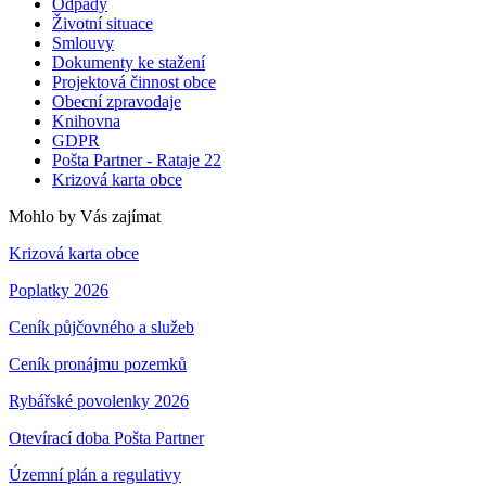
Odpady
Životní situace
Smlouvy
Dokumenty ke stažení
Projektová činnost obce
Obecní zpravodaje
Knihovna
GDPR
Pošta Partner - Rataje 22
Krizová karta obce
Mohlo by Vás zajímat
Krizová karta obce
Poplatky 2026
Ceník půjčovného a služeb
Ceník pronájmu pozemků
Rybářské povolenky 2026
Otevírací doba Pošta Partner
Územní plán a regulativy