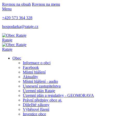
Rovnou na obsah
Rovnou na menu
Menu
+420 573 364 328
hospodarka@rataje.cz
Rataje
Rataje
Obec
Informace o obci
Facebook
Místní hlášení
Aktuality
Místní hlášení - audio
Usnesení zastupitelstva
Územní plán Rataje
Územní plán a regulativy - GEOMORAVA
Právní předpisy obce aj.
Důležité zákony
Výběrové řízení
Investice obce