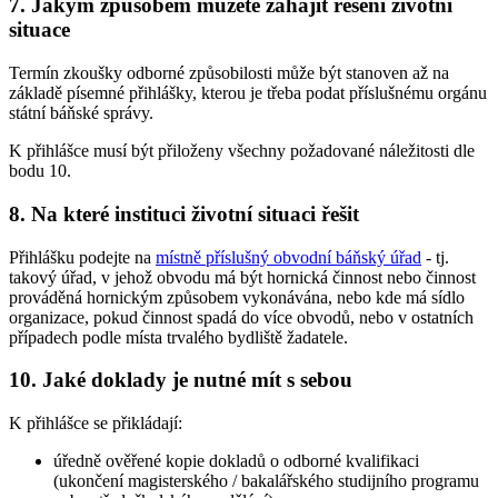
7. Jakým způsobem můžete zahájit řešení životní
situace
Termín zkoušky odborné způsobilosti může být stanoven až na
základě písemné přihlášky, kterou je třeba podat příslušnému orgánu
státní báňské správy.
K přihlášce musí být přiloženy všechny požadované náležitosti dle
bodu 10.
8. Na které instituci životní situaci řešit
Přihlášku podejte na
místně příslušný obvodní báňský úřad
- tj.
takový úřad, v jehož obvodu má být hornická činnost nebo činnost
prováděná hornickým způsobem vykonávána, nebo kde má sídlo
organizace, pokud činnost spadá do více obvodů, nebo v ostatních
případech podle místa trvalého bydliště žadatele.
10. Jaké doklady je nutné mít s sebou
K přihlášce se přikládají:
úředně ověřené kopie dokladů o odborné kvalifikaci
(ukončení magisterského / bakalářského studijního programu