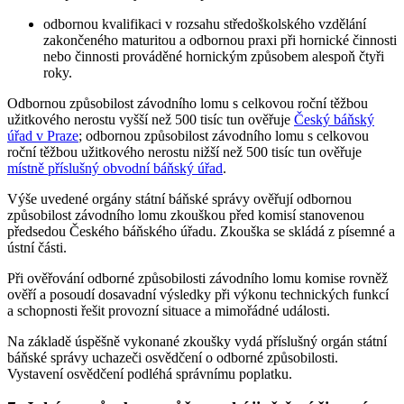
odbornou kvalifikaci v rozsahu středoškolského vzdělání
zakončeného maturitou a odbornou praxi při hornické činnosti
nebo činnosti prováděné hornickým způsobem alespoň čtyři
roky.
Odbornou způsobilost závodního lomu s celkovou roční těžbou
užitkového nerostu vyšší než 500 tisíc tun ověřuje
Český báňský
úřad v Praze
; odbornou způsobilost závodního lomu s celkovou
roční těžbou užitkového nerostu nižší než 500 tisíc tun ověřuje
místně příslušný obvodní báňský úřad
.
Výše uvedené orgány státní báňské správy ověřují odbornou
způsobilost závodního lomu zkouškou před komisí stanovenou
předsedou Českého báňského úřadu. Zkouška se skládá z písemné a
ústní části.
Při ověřování odborné způsobilosti závodního lomu komise rovněž
ověří a posoudí dosavadní výsledky při výkonu technických funkcí
a schopnosti řešit provozní situace a mimořádné události.
Na základě úspěšně vykonané zkoušky vydá příslušný orgán státní
báňské správy uchazeči osvědčení o odborné způsobilosti.
Vystavení osvědčení podléhá správnímu poplatku.