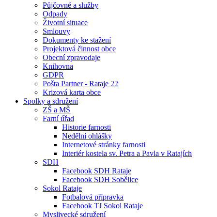
Půjčovné a služby
Odpady
Životní situace
Smlouvy
Dokumenty ke stažení
Projektová činnost obce
Obecní zpravodaje
Knihovna
GDPR
Pošta Partner - Rataje 22
Krizová karta obce
Spolky a sdružení
ZŠ a MŠ
Farní úřad
Historie farnosti
Nedělní ohlášky
Internetové stránky farnosti
Interiér kostela sv. Petra a Pavla v Ratajích
SDH
Facebook SDH Rataje
Facebook SDH Sobělice
Sokol Rataje
Fotbalová přípravka
Facebook TJ Sokol Rataje
Myslivecké sdružení