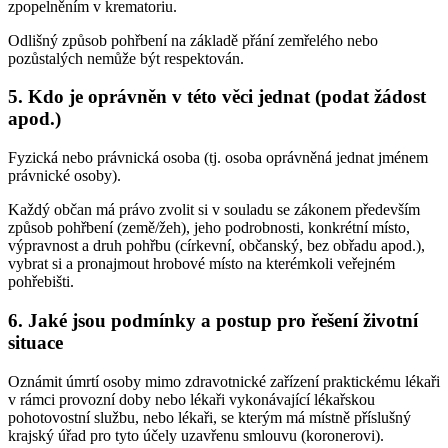
zpopelněním v krematoriu.
Odlišný způsob pohřbení na základě přání zemřelého nebo
pozůstalých nemůže být respektován.
5. Kdo je oprávněn v této věci jednat (podat žádost
apod.)
Fyzická nebo právnická osoba (tj. osoba oprávněná jednat jménem
právnické osoby).
Každý občan má právo zvolit si v souladu se zákonem především
způsob pohřbení (země/žeh), jeho podrobnosti, konkrétní místo,
výpravnost a druh pohřbu (církevní, občanský, bez obřadu apod.),
vybrat si a pronajmout hrobové místo na kterémkoli veřejném
pohřebišti.
6. Jaké jsou podmínky a postup pro řešení životní
situace
Oznámit úmrtí osoby mimo zdravotnické zařízení praktickému lékaři
v rámci provozní doby nebo lékaři vykonávající lékařskou
pohotovostní službu, nebo lékaři, se kterým má místně příslušný
krajský úřad pro tyto účely uzavřenu smlouvu (koronerovi).