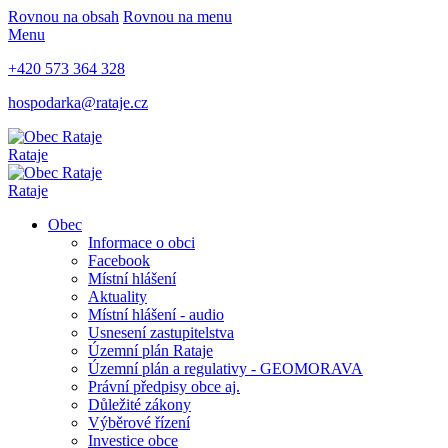
Rovnou na obsah
Rovnou na menu
Menu
+420 573 364 328
hospodarka@rataje.cz
Rataje
Rataje
Obec
Informace o obci
Facebook
Místní hlášení
Aktuality
Místní hlášení - audio
Usnesení zastupitelstva
Územní plán Rataje
Územní plán a regulativy - GEOMORAVA
Právní předpisy obce aj.
Důležité zákony
Výběrové řízení
Investice obce