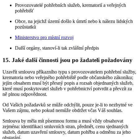
Provozovatelé pohřebních služeb, krematorií a veřejných
pohřebišť
Obce, na jejichž území došlo k úmrtí nebo k nálezu lidských
pozůstatků
Ministerstvo pro místní rozvoj
Další orgány, stanoví-li tak zvláštní předpis
15. Jaké další činnosti jsou po žadateli požadovány
Uzavřít smlouvu příkazního typu s provozovatelem pohřební služby,
krematoria nebo veřejného pohřebiště podle občanského zákoníku;
jejím obsahem musí být přesný popis a rozsah objednaných služeb,
které musí poskytovatel služeb v pohřebnictví potvrdit a převzít za
ně plnou odpovědnost.
Od Vašich požadavků se může odchýlit, pouze je-li to nezbytné ve
Vašem zájmu, nebo pokud nemůže obdržet včas Váš souhlas.
Smlouva by měla mít písemnou formu a musí vždy obsahovat
zejména: identifikaci smluvních stran, předmět, cenu sjednaných
služeb, datum uzavření smlouvy, datum pohřbu a odměnu za jeho
obstarání.