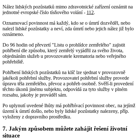
Nález lidských pozůstatků mimo zdravotnické zařízení oznámit na
jednotné evropské číslo tísňového volání -
112
.
Oznamovací povinnost má každý, kdo se o úmrtí dozvěděl, nebo
nalezl lidské pozůstatky a neví, zda úmrtí nebo jejich nález již bylo
oznámeno.
Do 96 hodin od převzetí "Listu o prohlídce zemřelého" zajistit
pohřbení dle způsobu, který zemřelý vyjádřil za svého života,
objednáním služeb u provozovatele krematoria nebo veřejného
pohřebiště.
Pohřbení lidských pozůstatků na klíč lze sjednat v provozovně
jakékoli pohřební služby. Provozovatel pohřební služby provede
úpravu těla zemřelého, převoz a pohřeb osobně. Svěří-li provedení
těchto úkonů jinému subjektu, odpovídá za tyto služby v plném
rozsahu, jakoby je prováděl sám.
Po uplynutí uvedené lhůty má pohřbívací povinnost obec, na jejímž
území k úmrtí došlo, nebo byly lidské pozůstatky nalezeny, příp.
vyloženy z dopravního prostředku.
7. Jakým způsobem můžete zahájit řešení životní
situace