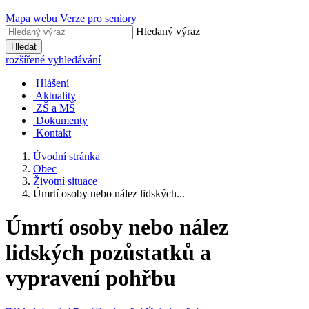
Mapa webu
Verze pro seniory
Hledaný výraz
Hledat
rozšířené vyhledávání
Hlášení
Aktuality
ZŠ a MŠ
Dokumenty
Kontakt
Úvodní stránka
Obec
Životní situace
Úmrtí osoby nebo nález lidských...
Úmrtí osoby nebo nález
lidských pozůstatků a
vypravení pohřbu