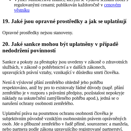
regulovanými cenami; publikován každoročně v
cenovém
věstníku
19. Jaké jsou opravné prostředky a jak se uplatňují
Opravné prostředky nejsou stanoveny.
20. Jaké sankce mohou být uplatněny v případě
nedodržení povinností
Sankce a pokuty za přestupky jsou uvedeny v zákoně o zdravotních
službách, v zákoně o pohřebnictví a v dalších zákonech,
upravujících právní vztahy, vznikající v důsledku smrti člověka.
Není-li výslovné přání zemřelého ohledně jeho pohřbu
respektováno, aniž by pro to existovaly řádné důvody (např. přání
zemřelého je v rozporu s právními předpisy, pozůstalost nepokryje
náklady na uskutečnění zamýšleného pohřbu apod.), jedná se o
narušení ochrany osobnosti zemřelého.
Uplatnění práva na posmrtnou ochranu osobnosti člověka je
subjektivním původně vzniklým osobnostním právem oprávněných
osob. Jde o příbuzné zemřelého v řadě přímé, sourozenec a manžela,
nebo partnera podle zákona upravujícího registrované partnerství.