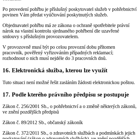
Po provedení pohřbu je příslušný poskytovatel služeb v pohřebnictví
povinen Vám předat vyúčtování poskytnutých služeb.
Objednavatel pohřbu má ze zákona o ochraně spotřebitele právní
nárok na vlastní kontrolu sjednaného pohřbení dle uzavřené
smlouvy s příslušným provozovatelem.
V provozovně musí být po celou provozní dobu přítomen
pracovník, pověřený vyřizováním případných reklamací;
rozhodnout o nich musí nejdéle do 3 pracovních dnů.
16. Elektronická služba, kterou lze využít
Tuto situaci není možné řešit zasláním žádosti elektronickou poštou.
17. Podle kterého právního předpisu se postupuje
Zákon č. 256/2001 Sb., o pohřebnictví a o změně některých zákonů,
ve znění pozdějších předpisů
Zákon č. 89/2012 Sb., občanský zákoník
Zákon č. 372/2011 Sb., o zdravotních službách a podmínkách jejich
poskytování (zákon o zdravotních službách), ve znění pozdějších