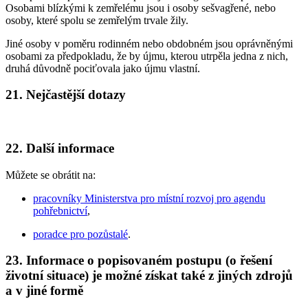
Osobami blízkými k zemřelému jsou i osoby sešvagřené, nebo
osoby, které spolu se zemřelým trvale žily.
Jiné osoby v poměru rodinném nebo obdobném jsou oprávněnými
osobami za předpokladu, že by újmu, kterou utrpěla jedna z nich,
druhá důvodně pociťovala jako újmu vlastní.
21. Nejčastější dotazy
22. Další informace
Můžete se obrátit na:
pracovníky Ministerstva pro místní rozvoj pro agendu
pohřebnictví
,
poradce pro pozůstalé
.
23. Informace o popisovaném postupu (o řešení
životní situace) je možné získat také z jiných zdrojů
a v jiné formě