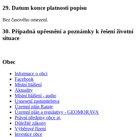
29. Datum konce platnosti popisu
Bez časového omezení.
30. Případná upřesnění a poznámky k řešení životní
situace
Obec
Informace o obci
Facebook
Místní hlášení
Aktuality
Místní hlášení - audio
Usnesení zastupitelstva
Územní plán Rataje
Územní plán a regulativy - GEOMORAVA
Právní předpisy obce aj.
Důležité zákony
Výběrové řízení
Investice obce