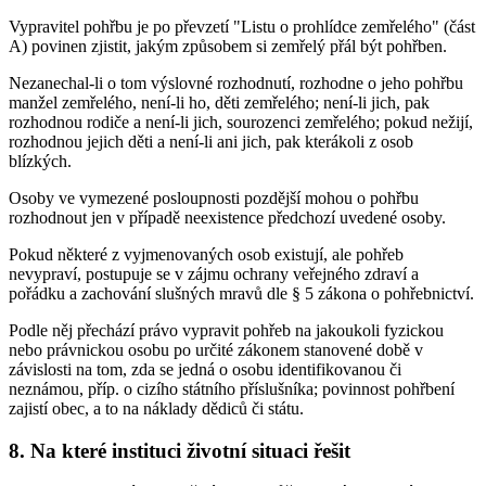
Vypravitel pohřbu je po převzetí "Listu o prohlídce zemřelého" (část
A) povinen zjistit, jakým způsobem si zemřelý přál být pohřben.
Nezanechal-li o tom výslovné rozhodnutí, rozhodne o jeho pohřbu
manžel zemřelého, není-li ho, děti zemřelého; není-li jich, pak
rozhodnou rodiče a není-li jich, sourozenci zemřelého; pokud nežijí,
rozhodnou jejich děti a není-li ani jich, pak kterákoli z osob
blízkých.
Osoby ve vymezené posloupnosti pozdější mohou o pohřbu
rozhodnout jen v případě neexistence předchozí uvedené osoby.
Pokud některé z vyjmenovaných osob existují, ale pohřeb
nevypraví, postupuje se v zájmu ochrany veřejného zdraví a
pořádku a zachování slušných mravů dle § 5 zákona o pohřebnictví.
Podle něj přechází právo vypravit pohřeb na jakoukoli fyzickou
nebo právnickou osobu po určité zákonem stanovené době v
závislosti na tom, zda se jedná o osobu identifikovanou či
neznámou, příp. o cizího státního příslušníka; povinnost pohřbení
zajistí obec, a to na náklady dědiců či státu.
8. Na které instituci životní situaci řešit