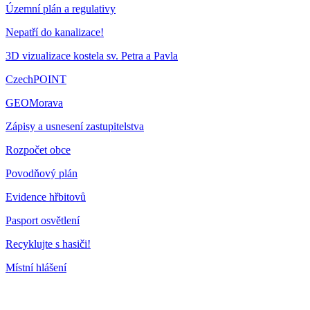
Územní plán a regulativy
Nepatří do kanalizace!
3D vizualizace kostela sv. Petra a Pavla
CzechPOINT
GEOMorava
Zápisy a usnesení zastupitelstva
Rozpočet obce
Povodňový plán
Evidence hřbitovů
Pasport osvětlení
Recyklujte s hasiči!
Místní hlášení