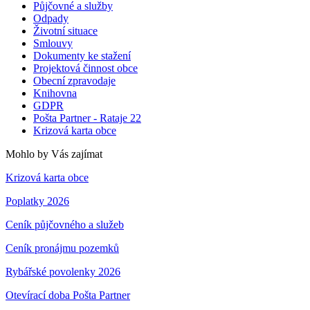
Půjčovné a služby
Odpady
Životní situace
Smlouvy
Dokumenty ke stažení
Projektová činnost obce
Obecní zpravodaje
Knihovna
GDPR
Pošta Partner - Rataje 22
Krizová karta obce
Mohlo by Vás zajímat
Krizová karta obce
Poplatky 2026
Ceník půjčovného a služeb
Ceník pronájmu pozemků
Rybářské povolenky 2026
Otevírací doba Pošta Partner