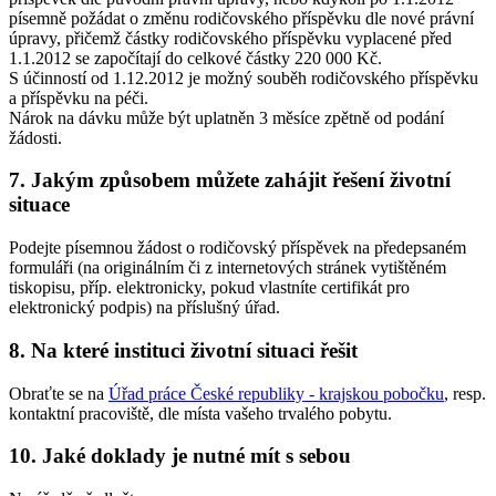
písemně požádat o změnu rodičovského příspěvku dle nové právní
úpravy, přičemž částky rodičovského příspěvku vyplacené před
1.1.2012 se započítají do celkové částky 220 000 Kč.
S účinností od 1.12.2012 je možný souběh rodičovského příspěvku
a příspěvku na péči.
Nárok na dávku může být uplatněn 3 měsíce zpětně od podání
žádosti.
7. Jakým způsobem můžete zahájit řešení životní
situace
Podejte písemnou žádost o rodičovský příspěvek na předepsaném
formuláři (na originálním či z internetových stránek vytištěném
tiskopisu, příp. elektronicky, pokud vlastníte certifikát pro
elektronický podpis) na příslušný úřad.
8. Na které instituci životní situaci řešit
Obraťte se na
Úřad práce České republiky - krajskou pobočku
, resp.
kontaktní pracoviště, dle místa vašeho trvalého pobytu.
10. Jaké doklady je nutné mít s sebou