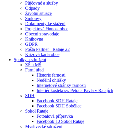
Půjčovné a služby
Odpady
Životní situace
Smlouvy
Dokumenty ke stažení
Projektová činnost obce
Obecní zpravodaje
Knihovna
GDPR
Pošta Partner - Rataje 22
Krizová karta obce
Spolky a sdružení
ZŠ a MŠ
Farní úřad
Historie farnosti
Nedělní ohlášky
Internetové stránky farnosti
Interiér kostela sv. Petra a Pavla v Ratajích
SDH
Facebook SDH Rataje
Facebook SDH Sobělice
Sokol Rataje
Fotbalová přípravka
Facebook TJ Sokol Rataje
Myslivecké sdružení