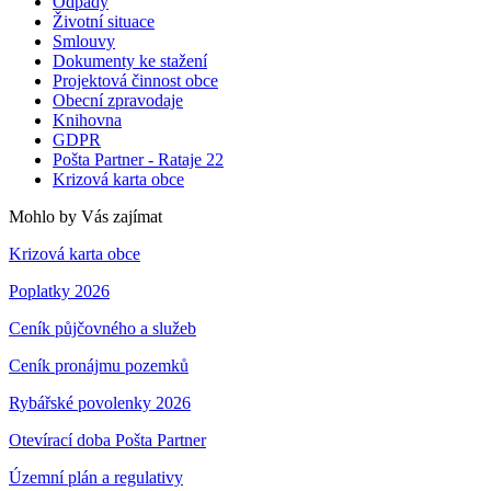
Odpady
Životní situace
Smlouvy
Dokumenty ke stažení
Projektová činnost obce
Obecní zpravodaje
Knihovna
GDPR
Pošta Partner - Rataje 22
Krizová karta obce
Mohlo by Vás zajímat
Krizová karta obce
Poplatky 2026
Ceník půjčovného a služeb
Ceník pronájmu pozemků
Rybářské povolenky 2026
Otevírací doba Pošta Partner
Územní plán a regulativy