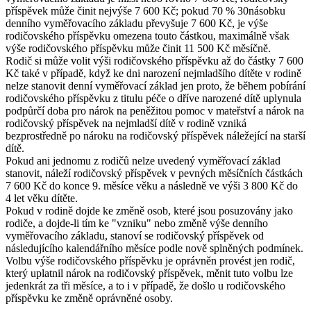
příspěvek může činit nejvýše 7 600 Kč; pokud 70 % 30násobku
denního vyměřovacího základu převyšuje 7 600 Kč, je výše
rodičovského příspěvku omezena touto částkou, maximálně však
výše rodičovského příspěvku může činit 11 500 Kč měsíčně.
Rodič si může volit výši rodičovského příspěvku až do částky 7 600
Kč také v případě, když ke dni narození nejmladšího dítěte v rodině
nelze stanovit denní vyměřovací základ jen proto, že během pobírání
rodičovského příspěvku z titulu péče o dříve narozené dítě uplynula
podpůrčí doba pro nárok na peněžitou pomoc v mateřství a nárok na
rodičovský příspěvek na nejmladší dítě v rodině vzniká
bezprostředně po nároku na rodičovský příspěvek náležející na starší
dítě.
Pokud ani jednomu z rodičů nelze uvedený vyměřovací základ
stanovit, náleží rodičovský příspěvek v pevných měsíčních částkách
7 600 Kč do konce 9. měsíce věku a následně ve výši 3 800 Kč do
4 let věku dítěte.
Pokud v rodině dojde ke změně osob, které jsou posuzovány jako
rodiče, a dojde-li tím ke "vzniku" nebo změně výše denního
vyměřovacího základu, stanoví se rodičovský příspěvek od
následujícího kalendářního měsíce podle nově splněných podmínek.
Volbu výše rodičovského příspěvku je oprávněn provést jen rodič,
který uplatnil nárok na rodičovský příspěvek, měnit tuto volbu lze
jedenkrát za tři měsíce, a to i v případě, že došlo u rodičovského
příspěvku ke změně oprávněné osoby.