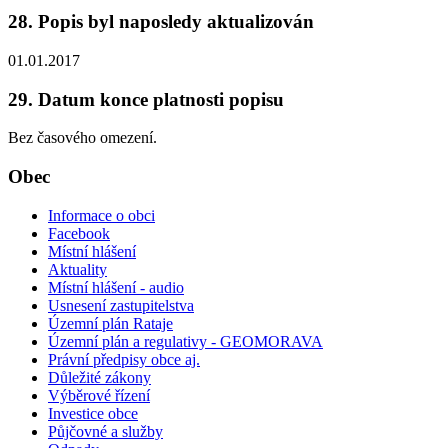
28. Popis byl naposledy aktualizován
01.01.2017
29. Datum konce platnosti popisu
Bez časového omezení.
Obec
Informace o obci
Facebook
Místní hlášení
Aktuality
Místní hlášení - audio
Usnesení zastupitelstva
Územní plán Rataje
Územní plán a regulativy - GEOMORAVA
Právní předpisy obce aj.
Důležité zákony
Výběrové řízení
Investice obce
Půjčovné a služby