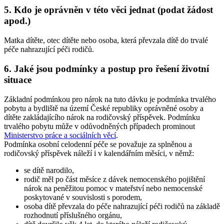
5. Kdo je oprávněn v této věci jednat (podat žádost
apod.)
Matka dítěte, otec dítěte nebo osoba, která převzala dítě do trvalé
péče nahrazující péči rodičů.
6. Jaké jsou podmínky a postup pro řešení životní
situace
Základní podmínkou pro nárok na tuto dávku je podmínka trvalého
pobytu a bydliště na území České republiky oprávněné osoby a
dítěte zakládajícího nárok na rodičovský příspěvek. Podmínku
trvalého pobytu může v odůvodněných případech prominout
Ministerstvo práce a sociálních věcí
.
Podmínka osobní celodenní péče se považuje za splněnou a
rodičovský příspěvek náleží i v kalendářním měsíci, v němž:
se dítě narodilo,
rodič měl po část měsíce z dávek nemocenského pojištění
nárok na peněžitou pomoc v mateřství nebo nemocenské
poskytované v souvislosti s porodem,
osoba dítě převzala do péče nahrazující péči rodičů na základě
rozhodnutí příslušného orgánu,