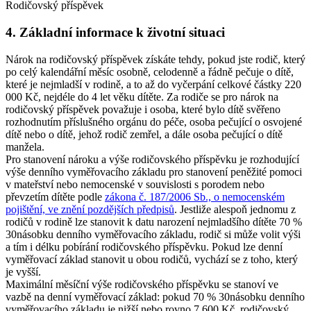
Rodičovský příspěvek
4. Základní informace k životní situaci
Nárok na rodičovský příspěvek získáte tehdy, pokud jste rodič, který
po celý kalendářní měsíc osobně, celodenně a řádně pečuje o dítě,
které je nejmladší v rodině, a to až do vyčerpání celkové částky 220
000 Kč, nejdéle do 4 let věku dítěte. Za rodiče se pro nárok na
rodičovský příspěvek považuje i osoba, které bylo dítě svěřeno
rozhodnutím příslušného orgánu do péče, osoba pečující o osvojené
dítě nebo o dítě, jehož rodič zemřel, a dále osoba pečující o dítě
manžela.
Pro stanovení nároku a výše rodičovského příspěvku je rozhodující
výše denního vyměřovacího základu pro stanovení peněžité pomoci
v mateřství nebo nemocenské v souvislosti s porodem nebo
převzetím dítěte podle
zákona č. 187/2006 Sb., o nemocenském
pojištění, ve znění pozdějších předpisů
. Jestliže alespoň jednomu z
rodičů v rodině lze stanovit k datu narození nejmladšího dítěte 70 %
30násobku denního vyměřovacího základu, rodič si může volit výši
a tím i délku pobírání rodičovského příspěvku. Pokud lze denní
vyměřovací základ stanovit u obou rodičů, vychází se z toho, který
je vyšší.
Maximální měsíční výše rodičovského příspěvku se stanoví ve
vazbě na denní vyměřovací základ: pokud 70 % 30násobku denního
vyměřovacího základu je nižší nebo rovno 7 600 Kč, rodičovský