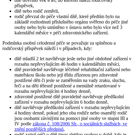
dítě dovršilo věk 4 let, do kterého náleží rodičovský
příspěvek,
dítě nebo rodič zemřeli,
rodič převzal do péče vlastní dítě, které předtím bylo na
základě rozhodnutí příslušného orgánu svěřeno do péče jiné
osoby nebo bylo umístěno v ústavu nebo bylo více než 3
kalendářní měsíce v péči zdravotnického zařízení.
Podmínka osobní celodenní péče se považuje za splněnou a
rodičovský příspěvek náleží i v případech, kdy:
dítě mladší 2 let navštěvuje jesle nebo jiné obdobné zařízení v
rozsahu nepřevyšujícím 46 hodin v kalendářním měsíci,
dítě pravidelně navštěvuje léčebně rehabilitační zařízení nebo
mateřskou školu nebo její třídu zřízenou pro zdravotně
postižené děti či jesle se zaměřením na vady zraku, sluchu,
řeči a na děti tělesně postižené a mentálně retardované v
rozsahu nepřevyšujícím 4 hodiny denně,
zdravotně postižené dítě pravidelně navštěvuje předškolní
zařízení v rozsahu nepřevyšujícím 6 hodin denně,
dítě navštěvuje předškolní zařízení v rozsahu nepřevyšujícím
4 hodiny denně, pokud jeho oba rodiče nebo osamělý rodič
jsou osobami závislými na pomoci jiné osoby ve stupni III a
IV podle
zákona č. 108/2006 Sb., o sociálních službách, ve
znění pozdějších předpisů
,
rodič zajistí péči o dítě jinou zletilou osobou v době, kdy je