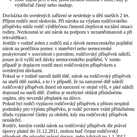
výdělečně činný nebo studuje.
Docházka do uvedených zařízení se nesleduje u dětí starších 2 let.
Příjem rodiče není sledován. Při nároku na výplatu rodičovského
příspěvku může rodič výdělečnou činností zlepšovat sociální situaci
rodiny. Nezkoumá se ani nárok na podporu v nezaměstnanosti a při
rekvalifikaci.
Jestliže v rodině jeden z rodičů má z dávek nemocenského pojištění
nárok na peněžitou pomoc v mateřství nebo nemocenské
poskytované v souvislosti s porodem, rodičovský příspěvek náleží,
pouze je-li vyšší než dávky nemocenského pojištění. V tomto
případě je doplacen rozdíl mezi rodičovským příspěvkem a
uvedenými dávkami.
Pokud se v rodině narodí další dítě, nárok na rodičovský příspěvek
na starší dítě zaniká, a to i v případě, že na narozené dítě náleží
rodičovský příspěvek ihned od narození ve stejné výši, v jaké náleží
doposud na starší dítě. Změnu je nezbytné ohlásit příslušnému
orgánu, aby nevznikl přeplatek na dávce.
Pokud byl rodiči vyplacen rodičovský příspěvek a přitom nesplnil
podmínky pro výplatu příspěvku, je rodič povinen vrátit příslušnému
úřadu vyplacené částky za období, kdy mu rodičovský příspěvek
nenáležel.
Rodiče, kterým vznikl nárok na rodičovský příspěvek dle právní
úpravy platné do 31.12.2011, mohou buď čerpat rodičovský
příspěvek dle původní právní úpravy, nebo kdykoli po 1.1.2012