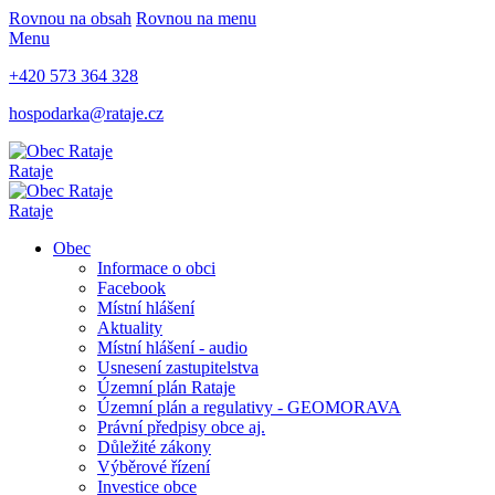
Rovnou na obsah
Rovnou na menu
Menu
+420 573 364 328
hospodarka@rataje.cz
Rataje
Rataje
Obec
Informace o obci
Facebook
Místní hlášení
Aktuality
Místní hlášení - audio
Usnesení zastupitelstva
Územní plán Rataje
Územní plán a regulativy - GEOMORAVA
Právní předpisy obce aj.
Důležité zákony
Výběrové řízení
Investice obce