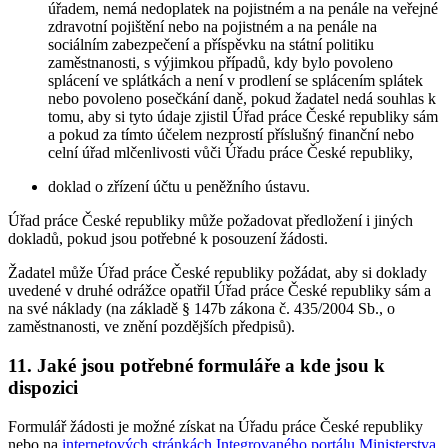
úřadem, nemá nedoplatek na pojistném a na penále na veřejné
zdravotní pojištění nebo na pojistném a na penále na
sociálním zabezpečení a příspěvku na státní politiku
zaměstnanosti, s výjimkou případů, kdy bylo povoleno
splácení ve splátkách a není v prodlení se splácením splátek
nebo povoleno posečkání daně, pokud žadatel nedá souhlas k
tomu, aby si tyto údaje zjistil Úřad práce České republiky sám
a pokud za tímto účelem nezprostí příslušný finanční nebo
celní úřad mlčenlivosti vůči Úřadu práce České republiky,
doklad o zřízení účtu u peněžního ústavu.
Úřad práce České republiky může požadovat předložení i jiných
dokladů, pokud jsou potřebné k posouzení žádosti.
Žadatel může Úřad práce České republiky požádat, aby si doklady
uvedené v druhé odrážce opatřil Úřad práce České republiky sám a
na své náklady (na základě § 147b zákona č. 435/2004 Sb., o
zaměstnanosti, ve znění pozdějších předpisů).
11. Jaké jsou potřebné formuláře a kde jsou k
dispozici
Formulář žádosti je možné získat na Úřadu práce České republiky
nebo na
internetových stránkách Integrovaného portálu Ministerstva