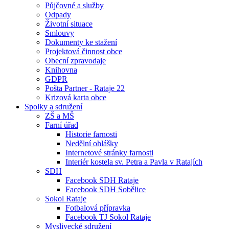
Půjčovné a služby
Odpady
Životní situace
Smlouvy
Dokumenty ke stažení
Projektová činnost obce
Obecní zpravodaje
Knihovna
GDPR
Pošta Partner - Rataje 22
Krizová karta obce
Spolky a sdružení
ZŠ a MŠ
Farní úřad
Historie farnosti
Nedělní ohlášky
Internetové stránky farnosti
Interiér kostela sv. Petra a Pavla v Ratajích
SDH
Facebook SDH Rataje
Facebook SDH Sobělice
Sokol Rataje
Fotbalová přípravka
Facebook TJ Sokol Rataje
Myslivecké sdružení