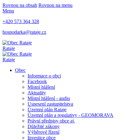
Rovnou na obsah
Rovnou na menu
Menu
+420 573 364 328
hospodarka@rataje.cz
Rataje
Rataje
Obec
Informace o obci
Facebook
Místní hlášení
Aktuality
Místní hlášení - audio
Usnesení zastupitelstva
Územní plán Rataje
Územní plán a regulativy - GEOMORAVA
Právní předpisy obce aj.
Důležité zákony
Výběrové řízení
Investice obce