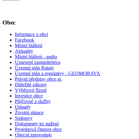
Obec
Informace o obci
Facebook
Místní hlášení
Aktuality
Místní hlášení - audio
Usnesení zastupitelstva
Územní plán Rataje
Územní plán a regulativy - GEOMORAVA
Právní předpisy obce aj.
Důležité zákony
Výběrové řízení
Investice obce
Půjčovné a služby
Odpady
Životní situace
Smlouvy
Dokumenty ke stažení
Projektová činnost obce
Obecní zpravodaje