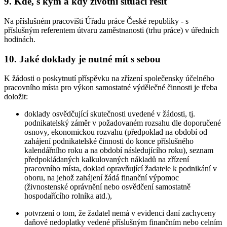
9. Kde, s kým a kdy životní situaci řešit
Na příslušném pracovišti Úřadu práce České republiky - s
příslušným referentem útvaru zaměstnanosti (trhu práce) v úředních
hodinách.
10. Jaké doklady je nutné mít s sebou
K žádosti o poskytnutí příspěvku na zřízení společensky účelného
pracovního místa pro výkon samostatné výdělečné činnosti je třeba
doložit:
doklady osvědčující skutečnosti uvedené v žádosti, tj.
podnikatelský záměr v požadovaném rozsahu dle doporučené
osnovy, ekonomickou rozvahu (předpoklad na období od
zahájení podnikatelské činnosti do konce příslušného
kalendářního roku a na období následujícího roku), seznam
předpokládaných kalkulovaných nákladů na zřízení
pracovního místa, doklad opravňující žadatele k podnikání v
oboru, na jehož zahájení žádá finanční výpomoc
(živnostenské oprávnění nebo osvědčení samostatně
hospodařícího rolníka atd.),
potvrzení o tom, že žadatel nemá v evidenci daní zachyceny
daňové nedoplatky vedené příslušným finančním nebo celním