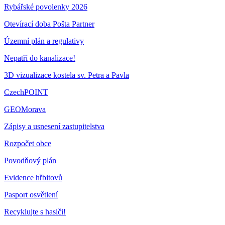
Rybářské povolenky 2026
Otevírací doba Pošta Partner
Územní plán a regulativy
Nepatří do kanalizace!
3D vizualizace kostela sv. Petra a Pavla
CzechPOINT
GEOMorava
Zápisy a usnesení zastupitelstva
Rozpočet obce
Povodňový plán
Evidence hřbitovů
Pasport osvětlení
Recyklujte s hasiči!