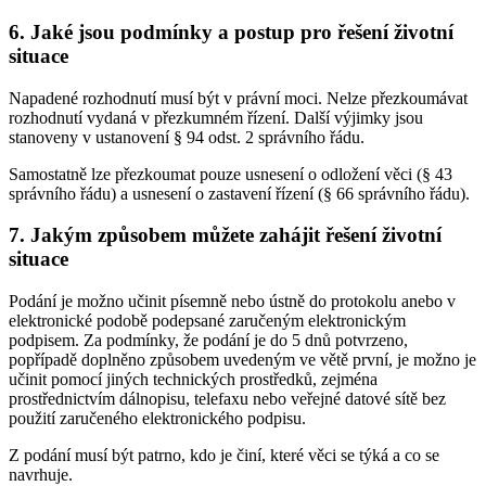
6. Jaké jsou podmínky a postup pro řešení životní
situace
Napadené rozhodnutí musí být v právní moci. Nelze přezkoumávat
rozhodnutí vydaná v přezkumném řízení. Další výjimky jsou
stanoveny v ustanovení § 94 odst. 2 správního řádu.
Samostatně lze přezkoumat pouze usnesení o odložení věci (§ 43
správního řádu) a usnesení o zastavení řízení (§ 66 správního řádu).
7. Jakým způsobem můžete zahájit řešení životní
situace
Podání je možno učinit písemně nebo ústně do protokolu anebo v
elektronické podobě podepsané zaručeným elektronickým
podpisem. Za podmínky, že podání je do 5 dnů potvrzeno,
popřípadě doplněno způsobem uvedeným ve větě první, je možno je
učinit pomocí jiných technických prostředků, zejména
prostřednictvím dálnopisu, telefaxu nebo veřejné datové sítě bez
použití zaručeného elektronického podpisu.
Z podání musí být patrno, kdo je činí, které věci se týká a co se
navrhuje.