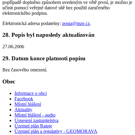
popřípadě doplněno způsobem uvedeným ve větě první, je možno je
učinit pomocí veřejné datové sítě bez použití zaručeného
elektronického podpisu.
Elektronická adresa podatelny:
posta@mze.cz
.
28. Popis byl naposledy aktualizován
27.06.2006
29. Datum konce platnosti popisu
Bez časového omezení.
Obec
Informace o obci
Facebook
Místní hlášení
Aktuality
Místní hlášení - audio
Usnesení zastupitelstva
Územní plán Rataje
Územní plán a regulativy - GEOMORAVA