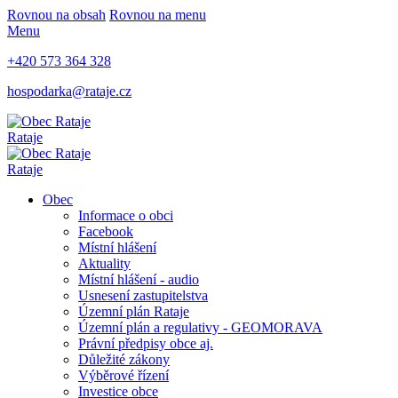
Rovnou na obsah
Rovnou na menu
Menu
+420 573 364 328
hospodarka@rataje.cz
Rataje
Rataje
Obec
Informace o obci
Facebook
Místní hlášení
Aktuality
Místní hlášení - audio
Usnesení zastupitelstva
Územní plán Rataje
Územní plán a regulativy - GEOMORAVA
Právní předpisy obce aj.
Důležité zákony
Výběrové řízení
Investice obce