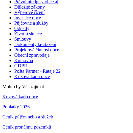
Právní předpisy obce aj.
Důležité zákony
Výběrové řízení
Investice obce
Půjčovné a služby
Odpady
Životní situace
Smlouvy
Dokumenty ke stažení
Projektová činnost obce
Obecní zpravodaje
Knihovna
GDPR
Pošta Partner - Rataje 22
Krizová karta obce
Mohlo by Vás zajímat
Krizová karta obce
Poplatky 2026
Ceník půjčovného a služeb
Ceník pronájmu pozemků