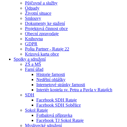
Půjčovné a služby
Odpady
Životní situace
Smlouvy
Dokumenty ke stažení
Projektová činnost obce
Obecní zpravodaje
Knihovna
GDPR
Pošta Partner - Rataje 22
Krizová karta obce
Spolky a sdružení
ZŠ a MŠ
Farní úřad
Historie farnosti
Nedělní ohlášky
Internetové stránky farnosti
Interiér kostela sv. Petra a Pavla v Ratajích
SDH
Facebook SDH Rataje
Facebook SDH Sobělice
Sokol Rataje
Fotbalová přípravka
Facebook TJ Sokol Rataje
Myslivecké sdružení