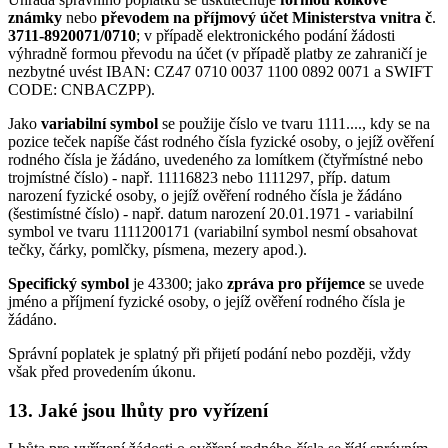
známky
nebo
převodem na příjmový účet Ministerstva vnitra č
.
3711-8920071/0710
; v případě elektronického podání žádosti
výhradně formou převodu na účet (v případě platby ze zahraničí je
nezbytné uvést IBAN: CZ47 0710 0037 1100 0892 0071 a SWIFT
CODE: CNBACZPP).
Jako
variabilní symbol
se použije číslo ve tvaru 1111...., kdy se na
pozice teček napíše část rodného čísla fyzické osoby, o jejíž ověření
rodného čísla je žádáno, uvedeného za lomítkem (čtyřmístné nebo
trojmístné číslo) - např. 11116823 nebo 1111297, příp. datum
narození fyzické osoby, o jejíž ověření rodného čísla je žádáno
(šestimístné číslo) - např. datum narození 20.01.1971 - variabilní
symbol ve tvaru 1111200171 (variabilní symbol nesmí obsahovat
tečky, čárky, pomlčky, písmena, mezery apod.).
Specifický symbol
je 43300; jako
zpráva pro příjemce
se uvede
jméno a příjmení fyzické osoby, o jejíž ověření rodného čísla je
žádáno.
Správní poplatek je splatný při přijetí podání nebo později, vždy
však před provedením úkonu.
13. Jaké jsou lhůty pro vyřízení