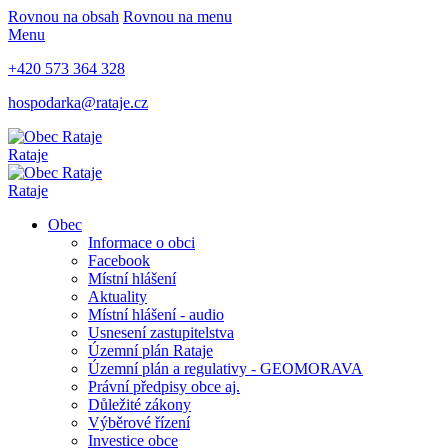
Rovnou na obsah
Rovnou na menu
Menu
+420 573 364 328
hospodarka@rataje.cz
Rataje
Rataje
Obec
Informace o obci
Facebook
Místní hlášení
Aktuality
Místní hlášení - audio
Usnesení zastupitelstva
Územní plán Rataje
Územní plán a regulativy - GEOMORAVA
Právní předpisy obce aj.
Důležité zákony
Výběrové řízení
Investice obce