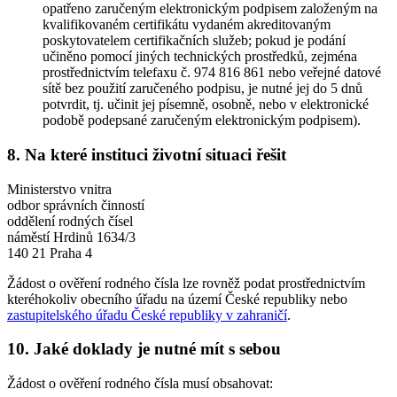
opatřeno zaručeným elektronickým podpisem založeným na
kvalifikovaném certifikátu vydaném akreditovaným
poskytovatelem certifikačních služeb; pokud je podání
učiněno pomocí jiných technických prostředků, zejména
prostřednictvím telefaxu č. 974 816 861 nebo veřejné datové
sítě bez použití zaručeného podpisu, je nutné jej do 5 dnů
potvrdit, tj. učinit jej písemně, osobně, nebo v elektronické
podobě podepsané zaručeným elektronickým podpisem).
8. Na které instituci životní situaci řešit
Ministerstvo vnitra
odbor správních činností
oddělení rodných čísel
náměstí Hrdinů 1634/3
140 21 Praha 4
Žádost o ověření rodného čísla lze rovněž podat prostřednictvím
kteréhokoliv obecního úřadu na území České republiky nebo
zastupitelského úřadu České republiky v zahraničí
.
10. Jaké doklady je nutné mít s sebou
Žádost o ověření rodného čísla musí obsahovat: