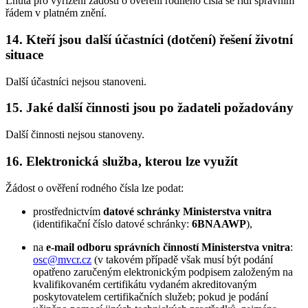
Lhůta pro vyřízení žádosti o ověření rodného čísla se řídí správním
řádem v platném znění.
14. Kteří jsou další účastníci (dotčení) řešení životní
situace
Další účastníci nejsou stanoveni.
15. Jaké další činnosti jsou po žadateli požadovány
Další činnosti nejsou stanoveny.
16. Elektronická služba, kterou lze využít
Žádost o ověření rodného čísla lze podat:
prostřednictvím
datové schránky Ministerstva vnitra
(identifikační číslo datové schránky:
6BNAAWP
),
na
e-mail odboru správních činností Ministerstva vnitra
:
osc@mvcr.cz
(v takovém případě však musí být podání
opatřeno zaručeným elektronickým podpisem založeným na
kvalifikovaném certifikátu vydaném akreditovaným
poskytovatelem certifikačních služeb; pokud je podání