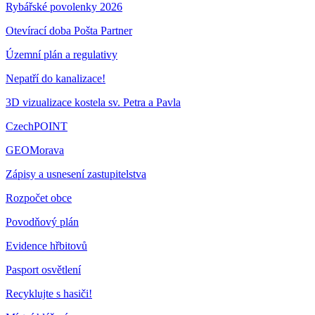
Rybářské povolenky 2026
Otevírací doba Pošta Partner
Územní plán a regulativy
Nepatří do kanalizace!
3D vizualizace kostela sv. Petra a Pavla
CzechPOINT
GEOMorava
Zápisy a usnesení zastupitelstva
Rozpočet obce
Povodňový plán
Evidence hřbitovů
Pasport osvětlení
Recyklujte s hasiči!