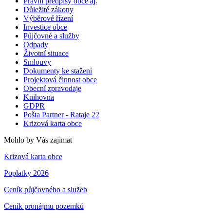
Právní předpisy obce aj.
Důležité zákony
Výběrové řízení
Investice obce
Půjčovné a služby
Odpady
Životní situace
Smlouvy
Dokumenty ke stažení
Projektová činnost obce
Obecní zpravodaje
Knihovna
GDPR
Pošta Partner - Rataje 22
Krizová karta obce
Mohlo by Vás zajímat
Krizová karta obce
Poplatky 2026
Ceník půjčovného a služeb
Ceník pronájmu pozemků