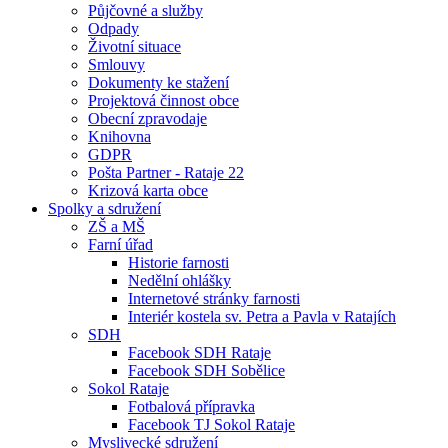
Půjčovné a služby
Odpady
Životní situace
Smlouvy
Dokumenty ke stažení
Projektová činnost obce
Obecní zpravodaje
Knihovna
GDPR
Pošta Partner - Rataje 22
Krizová karta obce
Spolky a sdružení
ZŠ a MŠ
Farní úřad
Historie farnosti
Nedělní ohlášky
Internetové stránky farnosti
Interiér kostela sv. Petra a Pavla v Ratajích
SDH
Facebook SDH Rataje
Facebook SDH Sobělice
Sokol Rataje
Fotbalová přípravka
Facebook TJ Sokol Rataje
Myslivecké sdružení