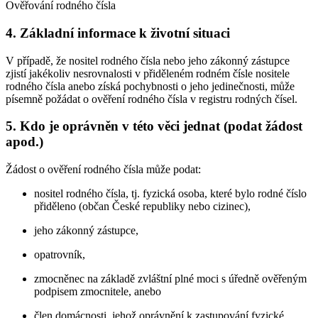
Ověřování rodného čísla
4. Základní informace k životní situaci
V případě, že nositel rodného čísla nebo jeho zákonný zástupce
zjistí jakékoliv nesrovnalosti v přiděleném rodném čísle nositele
rodného čísla anebo získá pochybnosti o jeho jedinečnosti, může
písemně požádat o ověření rodného čísla v registru rodných čísel.
5. Kdo je oprávněn v této věci jednat (podat žádost
apod.)
Žádost o ověření rodného čísla může podat:
nositel rodného čísla, tj. fyzická osoba, které bylo rodné číslo
přiděleno (občan České republiky nebo cizinec),
jeho zákonný zástupce,
opatrovník,
zmocněnec na základě zvláštní plné moci s úředně ověřeným
podpisem zmocnitele, anebo
člen domácnosti, jehož oprávnění k zastupování fyzické