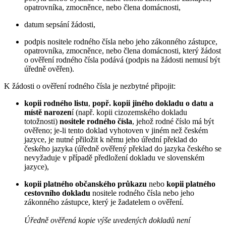
opatrovníka, zmocněnce, nebo člena domácnosti,
datum sepsání žádosti,
podpis nositele rodného čísla nebo jeho zákonného zástupce,
opatrovníka, zmocněnce, nebo člena domácnosti, který žádost
o ověření rodného čísla podává (podpis na žádosti nemusí být
úředně ověřen).
K žádosti o ověření rodného čísla je nezbytné připojit:
kopii rodného listu
,
popř. kopii jiného dokladu o datu a
místě narozen
í (např. kopii cizozemského dokladu
totožnosti)
nositele rodného čísla
, jehož rodné číslo má být
ověřeno; je-li tento doklad vyhotoven v jiném než českém
jazyce, je nutné přiložit k němu jeho úřední překlad do
českého jazyka (úředně ověřený překlad do jazyka českého se
nevyžaduje v případě předložení dokladu ve slovenském
jazyce),
kopii platného občanského průkazu
nebo
kopii platného
cestovního dokladu
nositele rodného čísla nebo jeho
zákonného zástupce, který je žadatelem o ověření.
Úředně ověřená kopie výše uvedených dokladů není