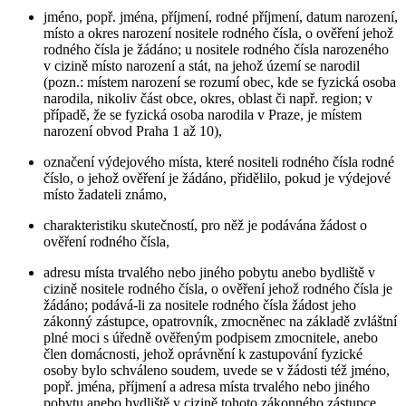
jméno, popř. jména, příjmení, rodné příjmení, datum narození,
místo a okres narození nositele rodného čísla, o ověření jehož
rodného čísla je žádáno; u nositele rodného čísla narozeného
v cizině místo narození a stát, na jehož území se narodil
(pozn.: místem narození se rozumí obec, kde se fyzická osoba
narodila, nikoliv část obce, okres, oblast či např. region; v
případě, že se fyzická osoba narodila v Praze, je místem
narození obvod Praha 1 až 10),
označení výdejového místa, které nositeli rodného čísla rodné
číslo, o jehož ověření je žádáno, přidělilo, pokud je výdejové
místo žadateli známo,
charakteristiku skutečností, pro něž je podávána žádost o
ověření rodného čísla,
adresu místa trvalého nebo jiného pobytu anebo bydliště v
cizině nositele rodného čísla, o ověření jehož rodného čísla je
žádáno; podává-li za nositele rodného čísla žádost jeho
zákonný zástupce, opatrovník, zmocněnec na základě zvláštní
plné moci s úředně ověřeným podpisem zmocnitele, anebo
člen domácnosti, jehož oprávnění k zastupování fyzické
osoby bylo schváleno soudem, uvede se v žádosti též jméno,
popř. jména, příjmení a adresa místa trvalého nebo jiného
pobytu anebo bydliště v cizině tohoto zákonného zástupce,