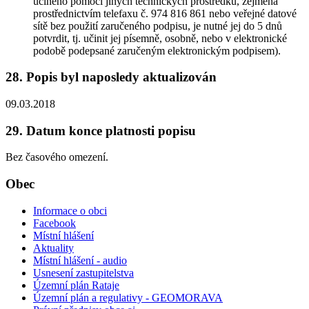
učiněno pomocí jiných technických prostředků, zejména
prostřednictvím telefaxu č. 974 816 861 nebo veřejné datové
sítě bez použití zaručeného podpisu, je nutné jej do 5 dnů
potvrdit, tj. učinit jej písemně, osobně, nebo v elektronické
podobě podepsané zaručeným elektronickým podpisem).
28. Popis byl naposledy aktualizován
09.03.2018
29. Datum konce platnosti popisu
Bez časového omezení.
Obec
Informace o obci
Facebook
Místní hlášení
Aktuality
Místní hlášení - audio
Usnesení zastupitelstva
Územní plán Rataje
Územní plán a regulativy - GEOMORAVA