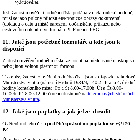
vyžadována.
Je-li žádost o ověření rodného čísla podána v elektronické podobě,
musí se jako přílohy přiložit elektronické obrazy dokumentů
(dokladu o datu a místě narození, občanského průkazu nebo
cestovního dokladu) ve formátu PDF nebo JPEG.
11. Jaké jsou potřebné formuláře a kde jsou k
dispozici
Žádost o ověření rodného čísla lze podat na předepsaném tiskopisu
nebo jinou volnou písemnou formou.
Tiskopisy žádostí o ověření rodného čísla jsou k dispozici v budově
Ministerstva vnitra (náměstí Hrdinů 1634/3, 140 21 Praha 4, úřední
hodiny kontaktního místa: Po a St 8.00-17.00h, Út a Čt 8.00-
16.00h, Pá 8.00-12.00h) nebo dostupné na
internetových stránkách
Ministerstva vnitra
.
12. Jaké jsou poplatky a jak je lze uhradit
Ověření rodného čísla
podléhá správnímu poplatku ve výši 50
Kč
.
Úhrada správního poplatku se uskutečňuje
formou kolkové