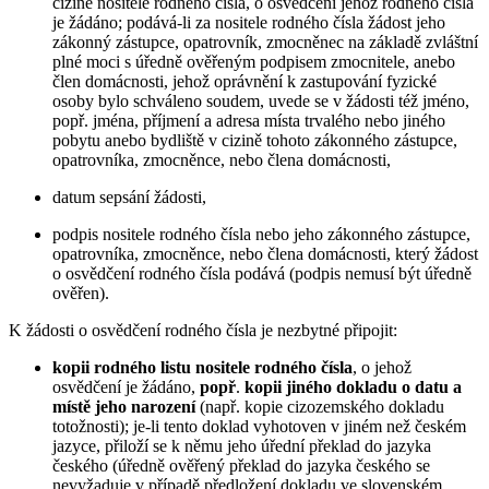
cizině nositele rodného čísla, o osvědčení jehož rodného čísla
je žádáno; podává-li za nositele rodného čísla žádost jeho
zákonný zástupce, opatrovník, zmocněnec na základě zvláštní
plné moci s úředně ověřeným podpisem zmocnitele, anebo
člen domácnosti, jehož oprávnění k zastupování fyzické
osoby bylo schváleno soudem, uvede se v žádosti též jméno,
popř. jména, příjmení a adresa místa trvalého nebo jiného
pobytu anebo bydliště v cizině tohoto zákonného zástupce,
opatrovníka, zmocněnce, nebo člena domácnosti,
datum sepsání žádosti,
podpis nositele rodného čísla nebo jeho zákonného zástupce,
opatrovníka, zmocněnce, nebo člena domácnosti, který žádost
o osvědčení rodného čísla podává (podpis nemusí být úředně
ověřen).
K žádosti o osvědčení rodného čísla je nezbytné připojit:
kopii rodného listu nositele rodného čísla
, o jehož
osvědčení je žádáno,
popř
.
kopii jiného dokladu o datu a
místě jeho narození
(např. kopie cizozemského dokladu
totožnosti); je-li tento doklad vyhotoven v jiném než českém
jazyce, přiloží se k němu jeho úřední překlad do jazyka
českého (úředně ověřený překlad do jazyka českého se
nevyžaduje v případě předložení dokladu ve slovenském