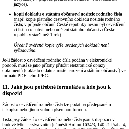
jazyce),
kopii dokladu o státním občanství nositele rodného čísla
(např. kopie platného cestovního dokladu nositele rodného
čísla; v případě občanů České republiky nesmí být osvědčení
či listina o nabytí nebo udělení státního občanství České
republiky starší než 1 rok).
Úředně ověřená kopie výše uvedených dokladů není
vyžadována.
Je-li žádost o osvědčení rodného čísla podána v elektronické
podobě, musí se jako přílohy přiložit elektronické obrazy
dokumentů (dokladu o datu a místě narození a státním občanství) ve
formátu PDF nebo JPEG.
11. Jaké jsou potřebné formuláře a kde jsou k
dispozici
Žádost o osvědčení rodného čísla lze podat na předepsaném
tiskopisu nebo jinou volnou písemnou formou.
Tiskopisy žádostí o osvědčení rodného čísla jsou k dispozici v
budově Ministerstva vnitra (náměstí Hrdinů 1634/3, 140 21 Praha 4,