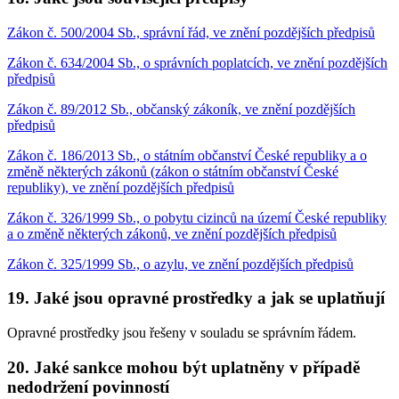
Zákon č. 500/2004 Sb., správní řád, ve znění pozdějších předpisů
Zákon č. 634/2004 Sb., o správních poplatcích, ve znění pozdějších
předpisů
Zákon č. 89/2012 Sb., občanský zákoník, ve znění pozdějších
předpisů
Zákon č. 186/2013 Sb., o státním občanství České republiky a o
změně některých zákonů (zákon o státním občanství České
republiky), ve znění pozdějších předpisů
Zákon č. 326/1999 Sb., o pobytu cizinců na území České republiky
a o změně některých zákonů, ve znění pozdějších předpisů
Zákon č. 325/1999 Sb., o azylu, ve znění pozdějších předpisů
19. Jaké jsou opravné prostředky a jak se uplatňují
Opravné prostředky jsou řešeny v souladu se správním řádem.
20. Jaké sankce mohou být uplatněny v případě
nedodržení povinností