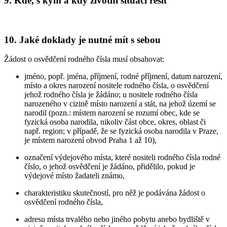
9. Kde, s kým a kdy životní situaci řešit
10. Jaké doklady je nutné mít s sebou
Žádost o osvědčení rodného čísla musí obsahovat:
jméno, popř. jména, příjmení, rodné příjmení, datum narození,
místo a okres narození nositele rodného čísla, o osvědčení
jehož rodného čísla je žádáno; u nositele rodného čísla
narozeného v cizině místo narození a stát, na jehož území se
narodil (pozn.: místem narození se rozumí obec, kde se
fyzická osoba narodila, nikoliv část obce, okres, oblast či
např. region; v případě, že se fyzická osoba narodila v Praze,
je místem narození obvod Praha 1 až 10),
označení výdejového místa, které nositeli rodného čísla rodné
číslo, o jehož osvědčení je žádáno, přidělilo, pokud je
výdejové místo žadateli známo,
charakteristiku skutečností, pro něž je podávána žádost o
osvědčení rodného čísla,
adresu místa trvalého nebo jiného pobytu anebo bydliště v