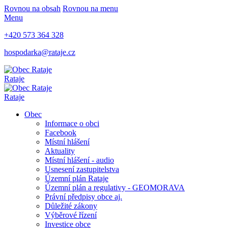
Rovnou na obsah
Rovnou na menu
Menu
+420 573 364 328
hospodarka@rataje.cz
Rataje
Rataje
Obec
Informace o obci
Facebook
Místní hlášení
Aktuality
Místní hlášení - audio
Usnesení zastupitelstva
Územní plán Rataje
Územní plán a regulativy - GEOMORAVA
Právní předpisy obce aj.
Důležité zákony
Výběrové řízení
Investice obce