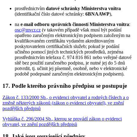
prostřednictvím
datové schránky Ministerstva vnitra
(identifikační číslo datové schránky:
6BNAAWP
),
na
e-mail odboru správních činností Ministerstva vnitra
:
osc@mvcr.cz
(v takovém případě však musí být podání
opatřeno zaručeným elektronickým podpisem založeným na
kvalifikovaném certifikátu vydaném akreditovaným
poskytovatelem certifikačních služeb; pokud je podání
učiněno pomocí jiných technických prostředků, zejména
prostřednictvím telefaxu č. 974 816 861 nebo veřejné datové
sítě bez použití zaručeného podpisu, je nutné jej do 5 dnů
potvrdit, tj. učinit jej písemně, osobně, nebo v elektronické
podobě podepsané zaručeným elektronickým podpisem).
17. Podle kterého právního předpisu se postupuje
Zákon č. 133/2000 Sb., o evidenci obyvatel a rodných číslech a o
změně některých zákonů (zákon o evidenci obyvatel), ve znění
pozdějších předpisů
Vyhláška č. 296/2004 Sb., kterou se provádí zákon o evidenci
obyvatel, ve znění pozdějších předpisů
18. Jaké jsou související předpisy