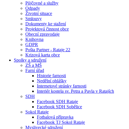
Půjčovné a služby
Odpady
Životní situace
Smlouvy
Dokumenty ke stažení
Projektová činnost obce
Obecní zpravodaje
Knihovna
GDPR
Pošta Partner - Rataje 22
Krizová karta obce
Spolky a sdružení
ZŠ a MŠ
Farní úřad
Historie farnosti
Nedělní ohlášky
Internetové stránky farnosti
Interiér kostela sv. Petra a Pavla v Ratajích
SDH
Facebook SDH Rataje
Facebook SDH Sobělice
Sokol Rataje
Fotbalová přípravka
Facebook TJ Sokol Rataje
Myslivecké sdružení