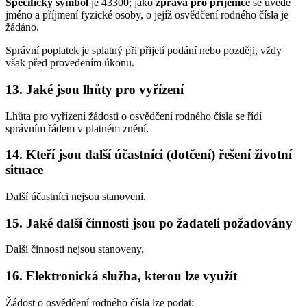
Specifický symbol
je 43300; jako
zpráva pro příjemce
se uvede
jméno a příjmení fyzické osoby, o jejíž osvědčení rodného čísla je
žádáno.
Správní poplatek je splatný při přijetí podání nebo později, vždy
však před provedením úkonu.
13. Jaké jsou lhůty pro vyřízení
Lhůta pro vyřízení žádosti o osvědčení rodného čísla se řídí
správním řádem v platném znění.
14. Kteří jsou další účastníci (dotčení) řešení životní
situace
Další účastníci nejsou stanoveni.
15. Jaké další činnosti jsou po žadateli požadovány
Další činnosti nejsou stanoveny.
16. Elektronická služba, kterou lze využít
Žádost o osvědčení rodného čísla lze podat: