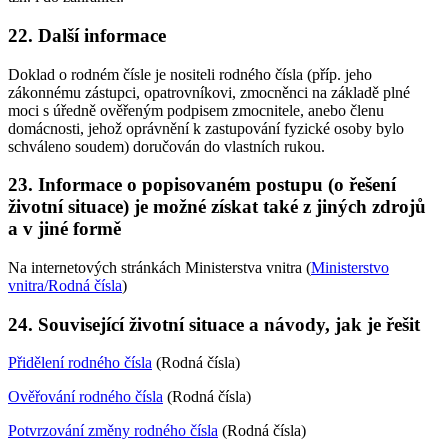
22. Další informace
Doklad o rodném čísle je nositeli rodného čísla (příp. jeho
zákonnému zástupci, opatrovníkovi, zmocněnci na základě plné
moci s úředně ověřeným podpisem zmocnitele, anebo členu
domácnosti, jehož oprávnění k zastupování fyzické osoby bylo
schváleno soudem) doručován do vlastních rukou.
23. Informace o popisovaném postupu (o řešení
životní situace) je možné získat také z jiných zdrojů
a v jiné formě
Na internetových stránkách Ministerstva vnitra (
Ministerstvo
vnitra/Rodná čísla
)
24. Související životní situace a návody, jak je řešit
Přidělení rodného čísla
(Rodná čísla)
Ověřování rodného čísla
(Rodná čísla)
Potvrzování změny rodného čísla
(Rodná čísla)