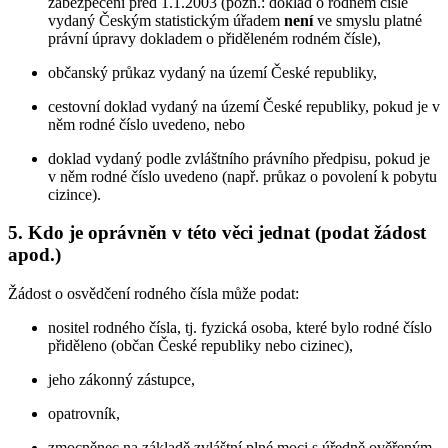
zabezpečení před 1.1.2003 (pozn.: doklad o rodném čísle
vydaný Českým statistickým úřadem
není
ve smyslu platné
právní úpravy dokladem o přiděleném rodném čísle),
občanský průkaz vydaný na území České republiky,
cestovní doklad vydaný na území České republiky, pokud je v
něm rodné číslo uvedeno, nebo
doklad vydaný podle zvláštního právního předpisu, pokud je
v něm rodné číslo uvedeno (např. průkaz o povolení k pobytu
cizince).
5. Kdo je oprávněn v této věci jednat (podat žádost
apod.)
Žádost o osvědčení rodného čísla může podat:
nositel rodného čísla, tj. fyzická osoba, které bylo rodné číslo
přiděleno (občan České republiky nebo cizinec),
jeho zákonný zástupce,
opatrovník,
zmocněnec na základě zvláštní plné moci s úředně ověřeným