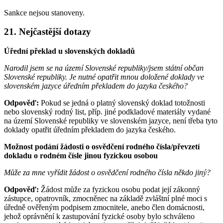
Sankce nejsou stanoveny.
21. Nejčastější dotazy
Úřední překlad u slovenských dokladů
Narodil jsem se na území Slovenské republiky/jsem státní občan
Slovenské republiky. Je nutné opatřit mnou doložené doklady ve
slovenském jazyce úředním překladem do jazyka českého?
Odpověď:
Pokud se jedná o platný slovenský doklad totožnosti
nebo slovenský rodný list, příp. jiné podkladové materiály vydané
na území Slovenské republiky ve slovenském jazyce, není třeba tyto
doklady opatřit úředním překladem do jazyka českého.
Možnost podání žádosti o osvědčení rodného čísla/převzetí
dokladu o rodném čísle jinou fyzickou osobou
Může za mne vyřídit žádost o osvědčení rodného čísla někdo jiný?
Odpověď:
Žádost může za fyzickou osobu podat její zákonný
zástupce, opatrovník, zmocněnec na základě zvláštní plné moci s
úředně ověřeným podpisem zmocnitele, anebo člen domácnosti,
jehož oprávnění k zastupování fyzické osoby bylo schváleno