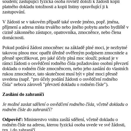
soudem; zastupující fyzická osoba rovněž doloží k žádosti kopii
platného dokladu totožnosti a kopii listiny opravňující ji k
zastupování.
V žádosti se v takovém případě také uvede jméno, popř. jména,
příjmení a adresa místa trvalého nebo jiného pobytu anebo bydliště v
cizině zákonného zástupce, opatrovníka, zmocněnce, nebo člena
domácnosti.
Pokud podává žádost zmocněnec na základě plné moci, je nezbytné
takovou plnou moc opatřit úředně ověřeným podpisem zmocnitele a
přesně specifikovat, pro jaké účely plná moc slouží; pokud je v
rámci žádosti o osvědčení rodného čísla požadováno osobní převzetí
dokladu o rodném čísle zmocněncem, nebo jeho zaslání do vlastních
rukou zmocněnce, tato skutečnost musí být v plné moci přesně
uvedena (např. "pro účely podání žádosti o osvědčení rodného
čísla" nebo/a zároveň "převzetí dokladu o rodném čísle").
Zasílání do zahraničí
Je možné zaslat sdělení o osvědčení rodného čísla, včetně dokladu o
rodném čísle do zahraničí?
Odpověď:
Ministerstvo vnitra zasílá sdělení, včetně dokladu o
rodném čísle na adresu, kterou fyzická osoba uvede ve své žádosti,
tzn. i do zahraničí.