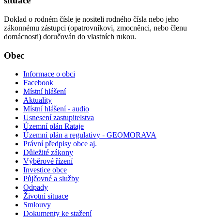
situace
Doklad o rodném čísle je nositeli rodného čísla nebo jeho
zákonnému zástupci (opatrovníkovi, zmocněnci, nebo členu
domácnosti) doručován do vlastních rukou.
Obec
Informace o obci
Facebook
Místní hlášení
Aktuality
Místní hlášení - audio
Usnesení zastupitelstva
Územní plán Rataje
Územní plán a regulativy - GEOMORAVA
Právní předpisy obce aj.
Důležité zákony
Výběrové řízení
Investice obce
Půjčovné a služby
Odpady
Životní situace
Smlouvy
Dokumenty ke stažení