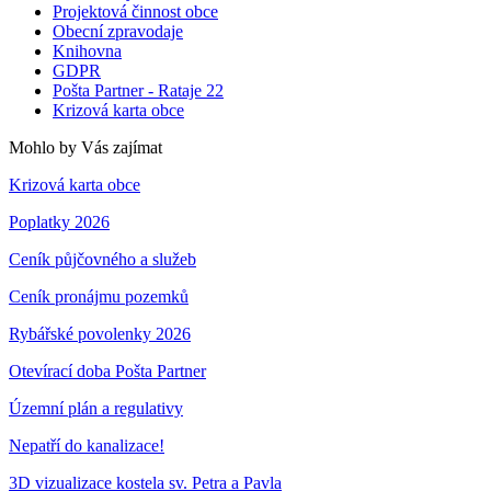
Projektová činnost obce
Obecní zpravodaje
Knihovna
GDPR
Pošta Partner - Rataje 22
Krizová karta obce
Mohlo by Vás zajímat
Krizová karta obce
Poplatky 2026
Ceník půjčovného a služeb
Ceník pronájmu pozemků
Rybářské povolenky 2026
Otevírací doba Pošta Partner
Územní plán a regulativy
Nepatří do kanalizace!
3D vizualizace kostela sv. Petra a Pavla