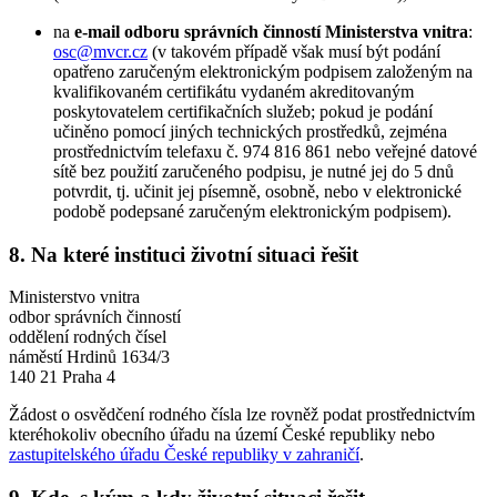
na
e-mail odboru správních činností Ministerstva vnitra
:
osc@mvcr.cz
(v takovém případě však musí být podání
opatřeno zaručeným elektronickým podpisem založeným na
kvalifikovaném certifikátu vydaném akreditovaným
poskytovatelem certifikačních služeb; pokud je podání
učiněno pomocí jiných technických prostředků, zejména
prostřednictvím telefaxu č. 974 816 861 nebo veřejné datové
sítě bez použití zaručeného podpisu, je nutné jej do 5 dnů
potvrdit, tj. učinit jej písemně, osobně, nebo v elektronické
podobě podepsané zaručeným elektronickým podpisem).
8. Na které instituci životní situaci řešit
Ministerstvo vnitra
odbor správních činností
oddělení rodných čísel
náměstí Hrdinů 1634/3
140 21 Praha 4
Žádost o osvědčení rodného čísla lze rovněž podat prostřednictvím
kteréhokoliv obecního úřadu na území České republiky nebo
zastupitelského úřadu České republiky v zahraničí
.