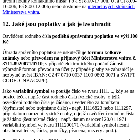
úřední hodiny kontaktního místa: Po a St 8.00-17.00h, Út a Čt 8.00-
16.00h, Pá 8.00-12.00h) nebo dostupné na
internetových stránkách
Ministerstva vnitra
.
12. Jaké jsou poplatky a jak je lze uhradit
Osvědčení rodného čísla
podléhá správnímu poplatku ve výši 100
Kč
.
Úhrada správního poplatku se uskutečňuje
formou kolkové
známky
nebo
převodem na příjmový účet Ministerstva vnitra č
.
3711-8920071/0710
; v případě elektronického podání žádosti
výhradně formou převodu na účet (v případě platby ze zahraničí je
nezbytné uvést IBAN: CZ47 0710 0037 1100 0892 0071 a SWIFT
CODE: CNBACZPP).
Jako
variabilní symbol
se použije číslo ve tvaru 1111...., kdy se na
pozice teček napíše část rodného čísla fyzické osoby, o jejíž
osvědčení rodného čísla je žádáno, uvedeného za lomítkem
(čtyřmístné nebo trojmístné číslo) - např. 11116823 nebo 1111297,
příp. datum narození fyzické osoby, o jejíž osvědčení rodného čísla
je žádáno (šestimístné číslo) - např. datum narození 20.01.1971 -
variabilní symbol ve tvaru 1111200171 (variabilní symbol nesmí
obsahovat tečky, čárky, pomlčky, písmena, mezery apod.).