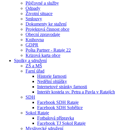
Půjčovné a služby
Odpady
Životní situace
Smlouvy
Dokumenty ke stažení
Projektová činnost obce
Obecní zpravodaje
Knihovna
GDPR
Pošta Partner - Rataje 22
Krizová karta obce
Spolky a sdružení
ZŠ a MŠ
Farní úřad
Historie farnosti
Nedělní ohlášky
Internetové stránky farnosti
Interiér kostela sv. Petra a Pavla v Ratajích
SDH
Facebook SDH Rataje
Facebook SDH Sobělice
Sokol Rataje
Fotbalová přípravka
Facebook TJ Sokol Rataje
Myslivecké sdružení