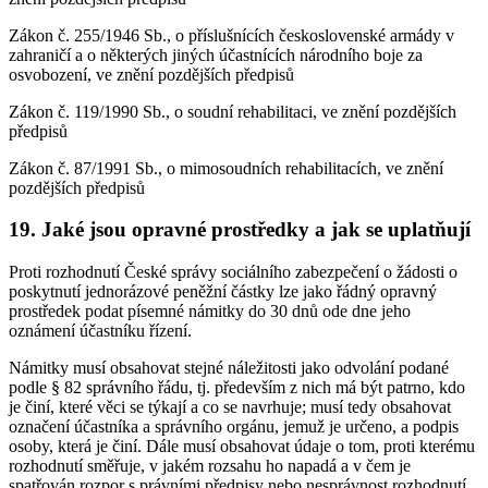
Zákon č. 255/1946 Sb., o příslušnících československé armády v
zahraničí a o některých jiných účastnících národního boje za
osvobození, ve znění pozdějších předpisů
Zákon č. 119/1990 Sb., o soudní rehabilitaci, ve znění pozdějších
předpisů
Zákon č. 87/1991 Sb., o mimosoudních rehabilitacích, ve znění
pozdějších předpisů
19. Jaké jsou opravné prostředky a jak se uplatňují
Proti rozhodnutí České správy sociálního zabezpečení o žádosti o
poskytnutí jednorázové peněžní částky lze jako řádný opravný
prostředek podat písemné námitky do 30 dnů ode dne jeho
oznámení účastníku řízení.
Námitky musí obsahovat stejné náležitosti jako odvolání podané
podle § 82 správního řádu, tj. především z nich má být patrno, kdo
je činí, které věci se týkají a co se navrhuje; musí tedy obsahovat
označení účastníka a správního orgánu, jemuž je určeno, a podpis
osoby, která je činí. Dále musí obsahovat údaje o tom, proti kterému
rozhodnutí směřuje, v jakém rozsahu ho napadá a v čem je
spatřován rozpor s právními předpisy nebo nesprávnost rozhodnutí