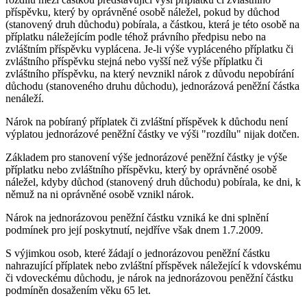
příspěvku, který by oprávněné osobě náležel, pokud by důchod
(stanovený druh důchodu) pobírala, a částkou, která je této osobě na
příplatku náležejícím podle téhož právního předpisu nebo na
zvláštním příspěvku vyplácena. Je-li výše vypláceného příplatku či
zvláštního příspěvku stejná nebo vyšší než výše příplatku či
zvláštního příspěvku, na který nevznikl nárok z důvodu nepobírání
důchodu (stanoveného druhu důchodu), jednorázová peněžní částka
nenáleží.
Nárok na pobíraný příplatek či zvláštní příspěvek k důchodu není
výplatou jednorázové peněžní částky ve výši "rozdílu" nijak dotčen.
Základem pro stanovení výše jednorázové peněžní částky je výše
příplatku nebo zvláštního příspěvku, který by oprávněné osobě
náležel, kdyby důchod (stanovený druh důchodu) pobírala, ke dni, k
němuž na ni oprávněné osobě vznikl nárok.
Nárok na jednorázovou peněžní částku vzniká ke dni splnění
podmínek pro její poskytnutí, nejdříve však dnem 1.7.2009.
S výjimkou osob, které žádají o jednorázovou peněžní částku
nahrazující příplatek nebo zvláštní příspěvek náležející k vdovskému
či vdoveckému důchodu, je nárok na jednorázovou peněžní částku
podmíněn dosažením věku 65 let.