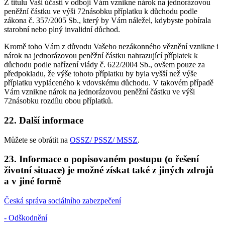
Z titulu Vaší účasti v odboji Vám vznikne nárok na jednorázovou
peněžní částku ve výši 72násobku příplatku k důchodu podle
zákona č. 357/2005 Sb., který by Vám náležel, kdybyste pobírala
starobní nebo plný invalidní důchod.
Kromě toho Vám z důvodu Vašeho nezákonného věznění vznikne i
nárok na jednorázovou peněžní částku nahrazující příplatek k
důchodu podle nařízení vlády č. 622/2004 Sb., ovšem pouze za
předpokladu, že výše tohoto příplatku by byla vyšší než výše
příplatku vypláceného k vdovskému důchodu. V takovém případě
Vám vznikne nárok na jednorázovou peněžní částku ve výši
72násobku rozdílu obou příplatků.
22. Další informace
Můžete se obrátit na
OSSZ/ PSSZ/ MSSZ
.
23. Informace o popisovaném postupu (o řešení
životní situace) je možné získat také z jiných zdrojů
a v jiné formě
Česká správa sociálního zabezpečení
- Odškodnění