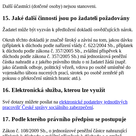
Další účastníci (dotčené osoby) nejsou stanoveni.
15. Jaké další činnosti jsou po žadateli požadovány
Žadatel může být vyzván k předložení dokladů osvědčujících nárok.
Okruh těchto dokladů je značně široký a závisí na tom, jakou dávku
(příplatek k důchodu podle nařízení vlády č. 622/2004 Sb., příplatek
k důchodu podle zákona č. 357/2005 Sb., zvláštní příspěvek k
důchodu podle zákona č. 357/2005 Sb.) má jednorázová peněžní
částka nahradit a z jakého právního titulu o ni žadatel žádá (např.
jako účastník odboje, politický vězeň, vdova po osobě umístěné do
vojenského tábora nucených prací, sirotek po osobě zemřelé při
pokusu o překročení státních hranic atd.).
16. Elektronická služba, kterou lze využít
Své dotazy můžete posílat na
elektronické podatelny jednotlivých
pracovišť České správy sociálního zabezpečení
.
17. Podle kterého právního předpisu se postupuje
Zákon č. 108/2009 Sb., o jednorázové peněžní částce nahrazující