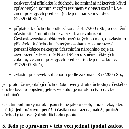
poskytování příplatku k důchodu ke zmírnění některých křivd
způsobených komunistickým režimem v oblasti sociální, ve
znění pozdějších předpisů (dále jen "nařízení vlády č.
622/2004 Sb."),
příplatek k důchodu podle zákona č. 357/2005 Sb., o ocenění
účastníků národního boje za vznik a osvobození
Československa a některých pozůstalých po nich, o zvláštním
příspěvku k důchodu některým osobám, o jednorázové
peněžní částce některým účastníkům národního boje za
osvobození v letech 1939 až 1945 a o změně některých
zákonů, ve znění pozdějších předpisů (dále jen "zákon č.
357/2005 Sb."),
zvláštní příspěvek k důchodu podle zákona č. 357/2005 Sb.,
jen proto, že nepobírají důchod (stanovený druh důchodu) z českého
důchodového pojištění, jehož výplatou je nárok na tyto dávky
podmíněn.
Ostatní podmínky nároku jsou stejné jako u osob, jimž dávka, která
má být jednorázovou peněžní částkou nahrazena, náleží, protože
důchod (stanovený druh důchodu) pobírají.
5. Kdo je oprávněn v této věci jednat (podat žádost