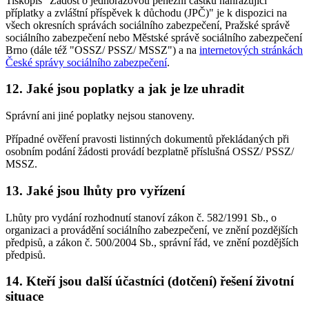
Tiskopis "Žádost o jednorázovou peněžní částku nahrazující
příplatky a zvláštní příspěvek k důchodu (JPČ)" je k dispozici na
všech okresních správách sociálního zabezpečení, Pražské správě
sociálního zabezpečení nebo Městské správě sociálního zabezpečení
Brno (dále též "OSSZ/ PSSZ/ MSSZ") a na
internetových stránkách
České správy sociálního zabezpečení
.
12. Jaké jsou poplatky a jak je lze uhradit
Správní ani jiné poplatky nejsou stanoveny.
Případné ověření pravosti listinných dokumentů překládaných při
osobním podání žádosti provádí bezplatně příslušná OSSZ/ PSSZ/
MSSZ.
13. Jaké jsou lhůty pro vyřízení
Lhůty pro vydání rozhodnutí stanoví zákon č. 582/1991 Sb., o
organizaci a provádění sociálního zabezpečení, ve znění pozdějších
předpisů, a zákon č. 500/2004 Sb., správní řád, ve znění pozdějších
předpisů.
14. Kteří jsou další účastníci (dotčení) řešení životní
situace