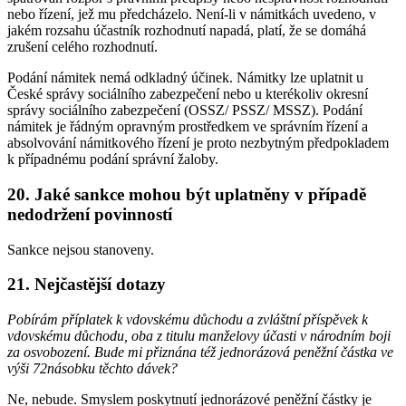
nebo řízení, jež mu předcházelo. Není-li v námitkách uvedeno, v
jakém rozsahu účastník rozhodnutí napadá, platí, že se domáhá
zrušení celého rozhodnutí.
Podání námitek nemá odkladný účinek. Námitky lze uplatnit u
České správy sociálního zabezpečení nebo u kterékoliv okresní
správy sociálního zabezpečení (OSSZ/ PSSZ/ MSSZ). Podání
námitek je řádným opravným prostředkem ve správním řízení a
absolvování námitkového řízení je proto nezbytným předpokladem
k případnému podání správní žaloby.
20. Jaké sankce mohou být uplatněny v případě
nedodržení povinností
Sankce nejsou stanoveny.
21. Nejčastější dotazy
Pobírám příplatek k vdovskému důchodu a zvláštní příspěvek k
vdovskému důchodu, oba z titulu manželovy účasti v národním boji
za osvobození. Bude mi přiznána též jednorázová peněžní částka ve
výši 72násobku těchto dávek?
Ne, nebude. Smyslem poskytnutí jednorázové peněžní částky je