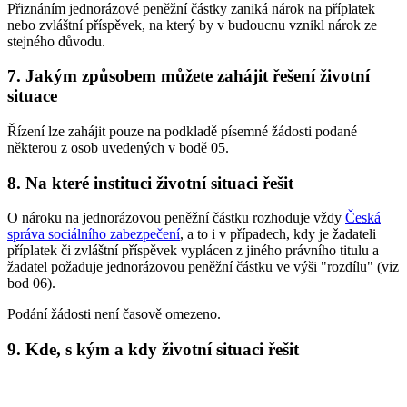
Přiznáním jednorázové peněžní částky zaniká nárok na příplatek
nebo zvláštní příspěvek, na který by v budoucnu vznikl nárok ze
stejného důvodu.
7. Jakým způsobem můžete zahájit řešení životní
situace
Řízení lze zahájit pouze na podkladě písemné žádosti podané
některou z osob uvedených v bodě 05.
8. Na které instituci životní situaci řešit
O nároku na jednorázovou peněžní částku rozhoduje vždy
Česká
správa sociálního zabezpečení
, a to i v případech, kdy je žadateli
příplatek či zvláštní příspěvek vyplácen z jiného právního titulu a
žadatel požaduje jednorázovou peněžní částku ve výši "rozdílu" (viz
bod 06).
Podání žádosti není časově omezeno.
9. Kde, s kým a kdy životní situaci řešit