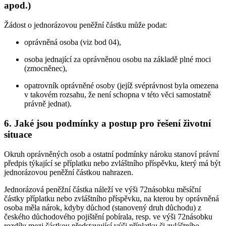
apod.)
Žádost o jednorázovou peněžní částku může podat:
oprávněná osoba (viz bod 04),
osoba jednající za oprávněnou osobu na základě plné moci
(zmocněnec),
opatrovník oprávněné osoby (jejíž svéprávnost byla omezena
v takovém rozsahu, že není schopna v této věci samostatně
právně jednat).
6. Jaké jsou podmínky a postup pro řešení životní
situace
Okruh oprávněných osob a ostatní podmínky nároku stanoví právní
předpis týkající se příplatku nebo zvláštního příspěvku, který má být
jednorázovou peněžní částkou nahrazen.
Jednorázová peněžní částka náleží ve výši 72násobku měsíční
částky příplatku nebo zvláštního příspěvku, na kterou by oprávněná
osoba měla nárok, kdyby důchod (stanovený druh důchodu) z
českého důchodového pojištění pobírala, resp. ve výši 72násobku
rozdílu mezi částkou představující výši příplatku či zvláštního