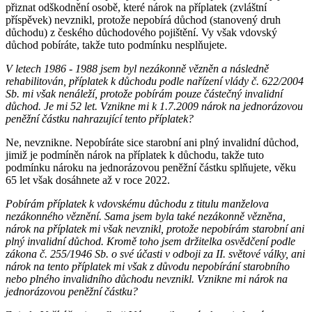
přiznat odškodnění osobě, které nárok na příplatek (zvláštní
příspěvek) nevznikl, protože nepobírá důchod (stanovený druh
důchodu) z českého důchodového pojištění. Vy však vdovský
důchod pobíráte, takže tuto podmínku nesplňujete.
V letech 1986 - 1988 jsem byl nezákonně vězněn a následně
rehabilitován, příplatek k důchodu podle nařízení vlády č. 622/2004
Sb. mi však nenáleží, protože pobírám pouze částečný invalidní
důchod. Je mi 52 let. Vznikne mi k 1.7.2009 nárok na jednorázovou
peněžní částku nahrazující tento příplatek?
Ne, nevznikne. Nepobíráte sice starobní ani plný invalidní důchod,
jimiž je podmíněn nárok na příplatek k důchodu, takže tuto
podmínku nároku na jednorázovou peněžní částku splňujete, věku
65 let však dosáhnete až v roce 2022.
Pobírám příplatek k vdovskému důchodu z titulu manželova
nezákonného věznění. Sama jsem byla také nezákonně vězněna,
nárok na příplatek mi však nevznikl, protože nepobírám starobní ani
plný invalidní důchod. Kromě toho jsem držitelka osvědčení podle
zákona č. 255/1946 Sb. o své účasti v odboji za II. světové války, ani
nárok na tento příplatek mi však z důvodu nepobírání starobního
nebo plného invalidního důchodu nevznikl. Vznikne mi nárok na
jednorázovou peněžní částku?