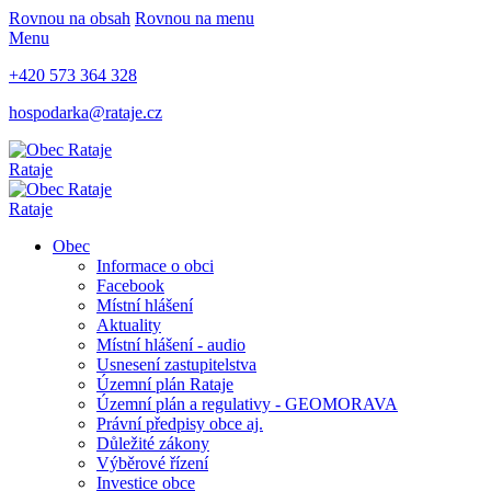
Rovnou na obsah
Rovnou na menu
Menu
+420 573 364 328
hospodarka@rataje.cz
Rataje
Rataje
Obec
Informace o obci
Facebook
Místní hlášení
Aktuality
Místní hlášení - audio
Usnesení zastupitelstva
Územní plán Rataje
Územní plán a regulativy - GEOMORAVA
Právní předpisy obce aj.
Důležité zákony
Výběrové řízení
Investice obce