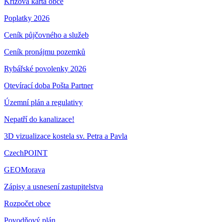
Krizová karta obce
Poplatky 2026
Ceník půjčovného a služeb
Ceník pronájmu pozemků
Rybářské povolenky 2026
Otevírací doba Pošta Partner
Územní plán a regulativy
Nepatří do kanalizace!
3D vizualizace kostela sv. Petra a Pavla
CzechPOINT
GEOMorava
Zápisy a usnesení zastupitelstva
Rozpočet obce
Povodňový plán