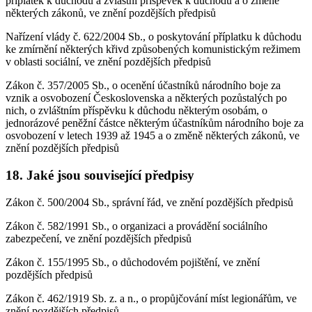
příplatek k důchodu a zvláštní příspěvek k důchodu a o změně
některých zákonů, ve znění pozdějších předpisů
Nařízení vlády č. 622/2004 Sb., o poskytování příplatku k důchodu
ke zmírnění některých křivd způsobených komunistickým režimem
v oblasti sociální, ve znění pozdějších předpisů
Zákon č. 357/2005 Sb., o ocenění účastníků národního boje za
vznik a osvobození Československa a některých pozůstalých po
nich, o zvláštním příspěvku k důchodu některým osobám, o
jednorázové peněžní částce některým účastníkům národního boje za
osvobození v letech 1939 až 1945 a o změně některých zákonů, ve
znění pozdějších předpisů
18. Jaké jsou související předpisy
Zákon č. 500/2004 Sb., správní řád, ve znění pozdějších předpisů
Zákon č. 582/1991 Sb., o organizaci a provádění sociálního
zabezpečení, ve znění pozdějších předpisů
Zákon č. 155/1995 Sb., o důchodovém pojištění, ve znění
pozdějších předpisů
Zákon č. 462/1919 Sb. z. a n., o propůjčování míst legionářům, ve
znění pozdějších předpisů