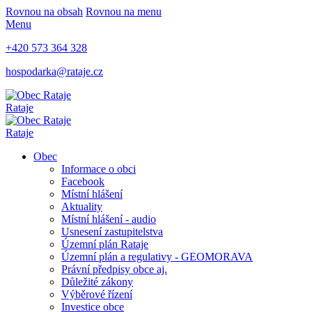
Rovnou na obsah
Rovnou na menu
Menu
+420 573 364 328
hospodarka@rataje.cz
Rataje
Rataje
Obec
Informace o obci
Facebook
Místní hlášení
Aktuality
Místní hlášení - audio
Usnesení zastupitelstva
Územní plán Rataje
Územní plán a regulativy - GEOMORAVA
Právní předpisy obce aj.
Důležité zákony
Výběrové řízení
Investice obce