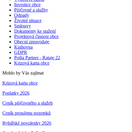
Investice obce
Půjčovné a služby
Odpady
Životní situace
Smlouvy
Dokumenty ke stažení
Projektová činnost obce
Obecní zpravodaje
Knihovna
GDPR
Pošta Partner - Rataje 22
Krizová karta obce
Mohlo by Vás zajímat
Krizová karta obce
Poplatky 2026
Ceník půjčovného a služeb
Ceník pronájmu pozemků
Rybářské povolenky 2026