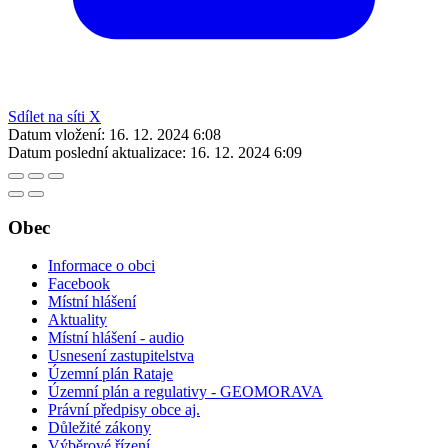
Sdílet na síti X
Datum vložení:
16. 12. 2024 6:08
Datum poslední aktualizace:
16. 12. 2024 6:09
Obec
Informace o obci
Facebook
Místní hlášení
Aktuality
Místní hlášení - audio
Usnesení zastupitelstva
Územní plán Rataje
Územní plán a regulativy - GEOMORAVA
Právní předpisy obce aj.
Důležité zákony
Výběrové řízení