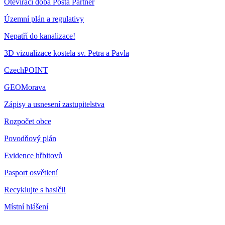
Otevírací doba Pošta Partner
Územní plán a regulativy
Nepatří do kanalizace!
3D vizualizace kostela sv. Petra a Pavla
CzechPOINT
GEOMorava
Zápisy a usnesení zastupitelstva
Rozpočet obce
Povodňový plán
Evidence hřbitovů
Pasport osvětlení
Recyklujte s hasiči!
Místní hlášení