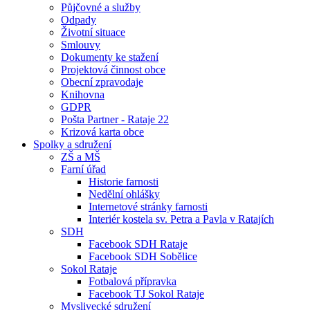
Půjčovné a služby
Odpady
Životní situace
Smlouvy
Dokumenty ke stažení
Projektová činnost obce
Obecní zpravodaje
Knihovna
GDPR
Pošta Partner - Rataje 22
Krizová karta obce
Spolky a sdružení
ZŠ a MŠ
Farní úřad
Historie farnosti
Nedělní ohlášky
Internetové stránky farnosti
Interiér kostela sv. Petra a Pavla v Ratajích
SDH
Facebook SDH Rataje
Facebook SDH Sobělice
Sokol Rataje
Fotbalová přípravka
Facebook TJ Sokol Rataje
Myslivecké sdružení