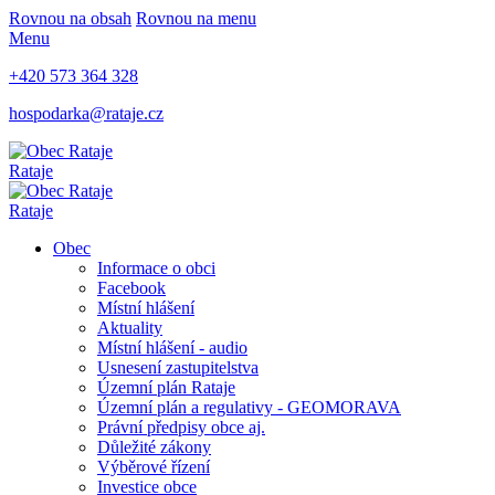
Rovnou na obsah
Rovnou na menu
Menu
+420 573 364 328
hospodarka@rataje.cz
Rataje
Rataje
Obec
Informace o obci
Facebook
Místní hlášení
Aktuality
Místní hlášení - audio
Usnesení zastupitelstva
Územní plán Rataje
Územní plán a regulativy - GEOMORAVA
Právní předpisy obce aj.
Důležité zákony
Výběrové řízení
Investice obce