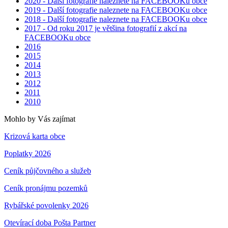
2020 - Další fotografie naleznete na FACEBOOKu obce
2019 - Další fotografie naleznete na FACEBOOKu obce
2018 - Další fotografie naleznete na FACEBOOKu obce
2017 - Od roku 2017 je většina fotografií z akcí na
FACEBOOKu obce
2016
2015
2014
2013
2012
2011
2010
Mohlo by Vás zajímat
Krizová karta obce
Poplatky 2026
Ceník půjčovného a služeb
Ceník pronájmu pozemků
Rybářské povolenky 2026
Otevírací doba Pošta Partner