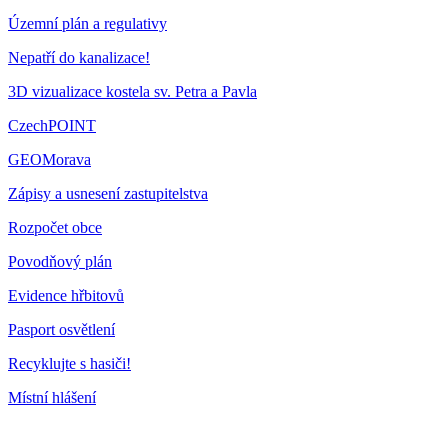
Územní plán a regulativy
Nepatří do kanalizace!
3D vizualizace kostela sv. Petra a Pavla
CzechPOINT
GEOMorava
Zápisy a usnesení zastupitelstva
Rozpočet obce
Povodňový plán
Evidence hřbitovů
Pasport osvětlení
Recyklujte s hasiči!
Místní hlášení