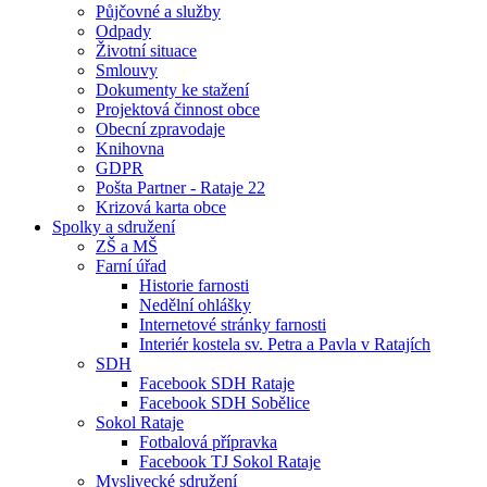
Půjčovné a služby
Odpady
Životní situace
Smlouvy
Dokumenty ke stažení
Projektová činnost obce
Obecní zpravodaje
Knihovna
GDPR
Pošta Partner - Rataje 22
Krizová karta obce
Spolky a sdružení
ZŠ a MŠ
Farní úřad
Historie farnosti
Nedělní ohlášky
Internetové stránky farnosti
Interiér kostela sv. Petra a Pavla v Ratajích
SDH
Facebook SDH Rataje
Facebook SDH Sobělice
Sokol Rataje
Fotbalová přípravka
Facebook TJ Sokol Rataje
Myslivecké sdružení