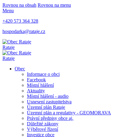
Rovnou na obsah
Rovnou na menu
Menu
+420 573 364 328
hospodarka@rataje.cz
Rataje
Rataje
Obec
Informace o obci
Facebook
Místní hlášení
Aktuality
Místní hlášení - audio
Usnesení zastupitelstva
Územní plán Rataje
Územní plán a regulativy - GEOMORAVA
Právní předpisy obce aj.
Důležité zákony
Výběrové řízení
Investice obce