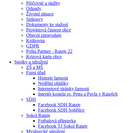
Půjčovné a služby
Odpady
Životní situace
Smlouvy
Dokumenty ke stažení
Projektová činnost obce
Obecní zpravodaje
Knihovna
GDPR
Pošta Partner - Rataje 22
Krizová karta obce
Spolky a sdružení
ZŠ a MŠ
Farní úřad
Historie farnosti
Nedělní ohlášky
Internetové stránky farnosti
Interiér kostela sv. Petra a Pavla v Ratajích
SDH
Facebook SDH Rataje
Facebook SDH Sobělice
Sokol Rataje
Fotbalová přípravka
Facebook TJ Sokol Rataje
Myslivecké sdružení