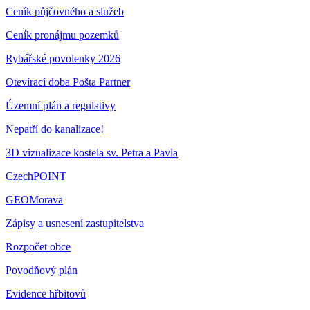
Ceník půjčovného a služeb
Ceník pronájmu pozemků
Rybářské povolenky 2026
Otevírací doba Pošta Partner
Územní plán a regulativy
Nepatří do kanalizace!
3D vizualizace kostela sv. Petra a Pavla
CzechPOINT
GEOMorava
Zápisy a usnesení zastupitelstva
Rozpočet obce
Povodňový plán
Evidence hřbitovů