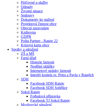
Půjčovné a služby
Odpady
Životní situace
Smlouvy
Dokumenty ke stažení
Projektová činnost obce
Obecní zpravodaje
Knihovna
GDPR
Pošta Partner - Rataje 22
Krizová karta obce
Spolky a sdružení
ZŠ a MŠ
Farní úřad
Historie farnosti
Nedělní ohlášky
Internetové stránky farnosti
Interiér kostela sv. Petra a Pavla v Ratajích
SDH
Facebook SDH Rataje
Facebook SDH Sobělice
Sokol Rataje
Fotbalová přípravka
Facebook TJ Sokol Rataje
Myslivecké sdružení