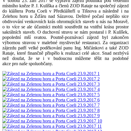
V sobotu 23. září 2017 se vypravil zájezd poutníků pod vedením
místního kněze P. J. Kulíška a členů ZOD Rataje na společný zájezd
do kláštera Porta Coeli v Předklášteří u Tišnova a následně i na
Zelehou horu u Žďáru nad Sázavou. Deštivé počasí nepřálo sice
obdivování venkovních krás ohromujících staveb u nás na Moravě,
o to více se ale účastníci mohli soustředit na vnitřní krásu prostor
sakrálních staveb. O duchovní stravu se nám postaral i P. Kulíšek,
popolední mší svatou. Poutně-poznávací zájezd byl zakončen
výbornou stravou v malebné myslivecké restauraci. Za organizaci
zájezdu patří velké poděkování panu Ing. Mičánkovi a také ZOD
Rataje, které finančně přispělo k realizaci celé akce. Snad nezbývá
než doufat, že se i v budoucnu můžeme těšit na podobné
akce pro naše spoluobčany.