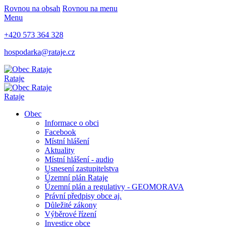
Rovnou na obsah
Rovnou na menu
Menu
+420 573 364 328
hospodarka@rataje.cz
Rataje
Rataje
Obec
Informace o obci
Facebook
Místní hlášení
Aktuality
Místní hlášení - audio
Usnesení zastupitelstva
Územní plán Rataje
Územní plán a regulativy - GEOMORAVA
Právní předpisy obce aj.
Důležité zákony
Výběrové řízení
Investice obce