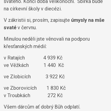
svatého. Končí doba velikonoční. Sbírka bude
na církevní školy v diecézi.
V zákristii si, prosím, zapisujte
úmysly na mše
svaté
v červnu.
Minulou neděli jste věnovali na podporu
křesťanských médií:
v Ratajích 4 939 Kč
ve Věžkách 1 440 Kč
ve Zlobicích 3 922 Kč
ve Zborovicích 1 830 Kč
v Troubkách 272 Kč
Všem dárcům ať dobrý Bůh odplatí.