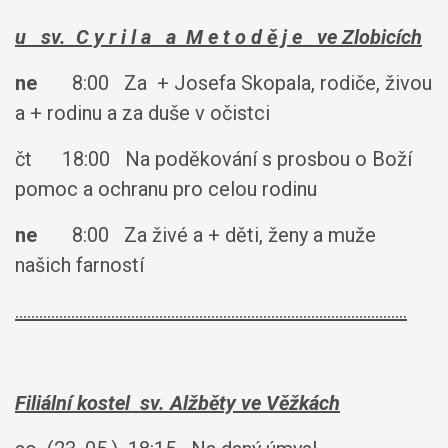
u sv. C y r i l a a M e t o d ě j e ve Zlobicích
ne
8:00 Za + Josefa Skopala, rodiče, živou
a + rodinu a za duše v očistci
čt 18:00 Na poděkování s prosbou o Boží
pomoc a ochranu pro celou rodinu
ne
8:00 Za živé a + děti, ženy a muže
našich farností
..................................................................................................
Filiální kostel sv. Alžběty ve Věžkách