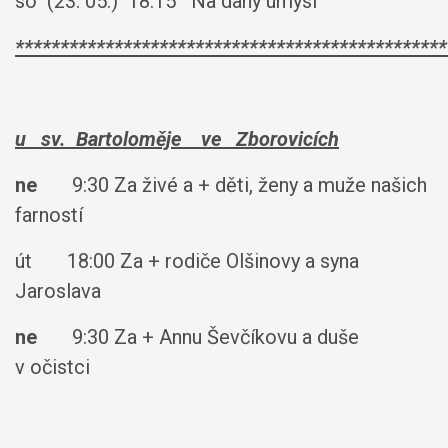
so (23. 05.) 18:15 Na daný úmysl
************************************************
u sv. Bartoloměje
ve Zborovicích
ne
9:30 Za živé a + děti, ženy a muže našich
farností
út 18:00 Za + rodiče Olšinovy a syna
Jaroslava
ne
9:30 Za + Annu Ševčíkovu a duše
v očistci