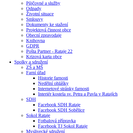
Půjčovné a služby
Odpady
Životní situace
Smlouvy
Dokumenty ke stažení
Projektová činnost obce
Obecní zpravodaje
Knihovna
GDPR
Pošta Partner - Rataje 22
Krizová karta obce
Spolky a sdružení
ZŠ a MŠ
Farní úřad
Historie farnosti
Nedělní ohlášky
Internetové stránky farnosti
Interiér kostela sv. Petra a Pavla v Ratajích
SDH
Facebook SDH Rataje
Facebook SDH Sobělice
Sokol Rataje
Fotbalová přípravka
Facebook TJ Sokol Rataje
Myslivecké sdružení