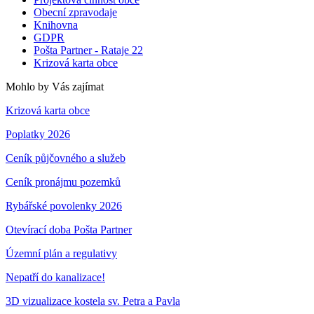
Obecní zpravodaje
Knihovna
GDPR
Pošta Partner - Rataje 22
Krizová karta obce
Mohlo by Vás zajímat
Krizová karta obce
Poplatky 2026
Ceník půjčovného a služeb
Ceník pronájmu pozemků
Rybářské povolenky 2026
Otevírací doba Pošta Partner
Územní plán a regulativy
Nepatří do kanalizace!
3D vizualizace kostela sv. Petra a Pavla