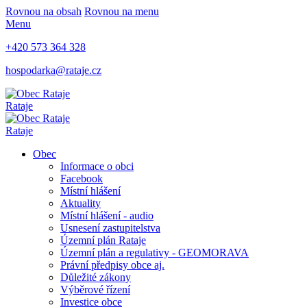
Rovnou na obsah
Rovnou na menu
Menu
+420 573 364 328
hospodarka@rataje.cz
Rataje
Rataje
Obec
Informace o obci
Facebook
Místní hlášení
Aktuality
Místní hlášení - audio
Usnesení zastupitelstva
Územní plán Rataje
Územní plán a regulativy - GEOMORAVA
Právní předpisy obce aj.
Důležité zákony
Výběrové řízení
Investice obce