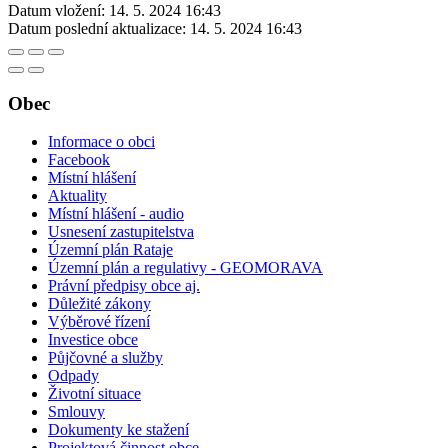
Datum vložení:
14. 5. 2024 16:43
Datum poslední aktualizace:
14. 5. 2024 16:43
Obec
Informace o obci
Facebook
Místní hlášení
Aktuality
Místní hlášení - audio
Usnesení zastupitelstva
Územní plán Rataje
Územní plán a regulativy - GEOMORAVA
Právní předpisy obce aj.
Důležité zákony
Výběrové řízení
Investice obce
Půjčovné a služby
Odpady
Životní situace
Smlouvy
Dokumenty ke stažení
Projektová činnost obce