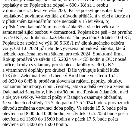
poplatky a to: Poplatek za odpad – 600,- Kč za 1 osobu
v domácnosti. Úleva ve výši 200,- Kč se poskytuje osobě, které
poplatková povinnost vznikla z důvodu přihlášení v obci a která: a)
v příslušném kalendářním roce nedosáhla 15 let věku, b)
v příslušném kalendářním roce dosáhla 65 a více let věku a je
samostatně žijící osobou v domácnosti, Poplatek ze psů – za prvního
psa 50 Kč, za druhého a každého dalšího psa téhož držitele 100 Kč,
Poplatek za stočné ve výši 38,5 Kč /1 m³ dle skutečného odběru
vody. Od 1.6.2024 již nebude vyvezena odpadová nádoba, která
nebude označena novým štítkem pro rok 2024. Soukromá firma
Rokup prodává ve středu 15.5.2024 ve 14:55 hodin u OU: nosné
kuřice, krmiva s vitamíny pro slepice a králíky za 300,- Kč
a vitamínové doplňky pro drůbež. Dále vykupuje králičí kůže
15Kč/ks. Zelenina Juvita Uherský Brod bude ve středu 15.5.
od 8:30 do 8:45 h, prodávat slovenská rajčata, papriky, okurky,
konzumní brambory, cibuli, česnek, jablka a další ovoce a zeleninu.
Dále nabízí žampiony, hlívu ústřičnou, maďarskou čalamádu, med
a olejové svíčky. Vedoucí pošty v Ratajích oznamuje občanům,
že ve dnech od středy 15.5. do pátku 17.5.2024 bude z provozních
důvodů změněna otevírací doba pošty. Ve středu 15.5. bude pošta
otevřena od 8:00 do 10:00 hodin, ve čtvrtek 16.5.2024 bude pošta
otevřena od 13:00 do 15:00 hodin a v pátek 17.5. bude pošta
otevřena od 13:00 do 15:00 hodin.