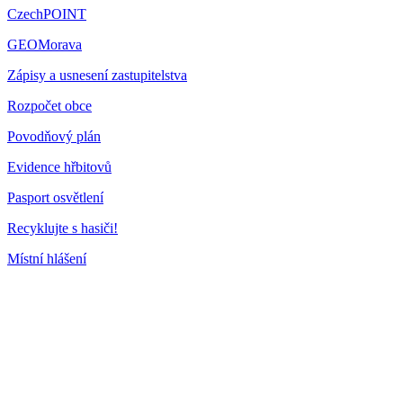
CzechPOINT
GEOMorava
Zápisy a usnesení zastupitelstva
Rozpočet obce
Povodňový plán
Evidence hřbitovů
Pasport osvětlení
Recyklujte s hasiči!
Místní hlášení