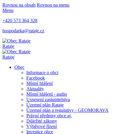
Rovnou na obsah
Rovnou na menu
Menu
+420 573 364 328
hospodarka@rataje.cz
Rataje
Rataje
Obec
Informace o obci
Facebook
Místní hlášení
Aktuality
Místní hlášení - audio
Usnesení zastupitelstva
Územní plán Rataje
Územní plán a regulativy - GEOMORAVA
Právní předpisy obce aj.
Důležité zákony
Výběrové řízení
Investice obce