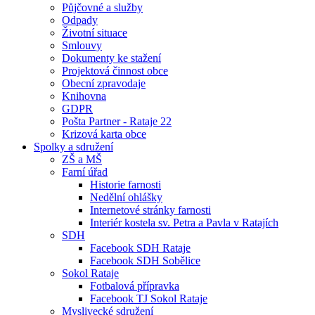
Půjčovné a služby
Odpady
Životní situace
Smlouvy
Dokumenty ke stažení
Projektová činnost obce
Obecní zpravodaje
Knihovna
GDPR
Pošta Partner - Rataje 22
Krizová karta obce
Spolky a sdružení
ZŠ a MŠ
Farní úřad
Historie farnosti
Nedělní ohlášky
Internetové stránky farnosti
Interiér kostela sv. Petra a Pavla v Ratajích
SDH
Facebook SDH Rataje
Facebook SDH Sobělice
Sokol Rataje
Fotbalová přípravka
Facebook TJ Sokol Rataje
Myslivecké sdružení