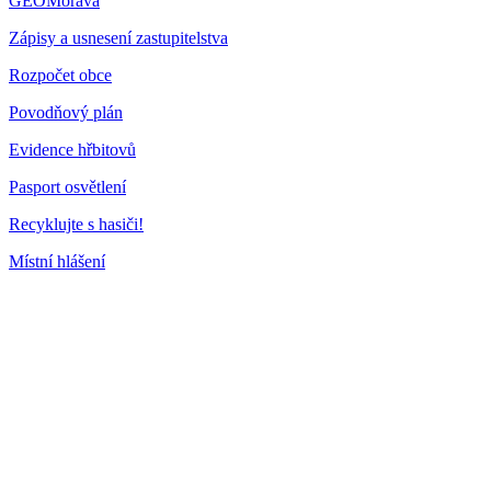
GEOMorava
Zápisy a usnesení zastupitelstva
Rozpočet obce
Povodňový plán
Evidence hřbitovů
Pasport osvětlení
Recyklujte s hasiči!
Místní hlášení