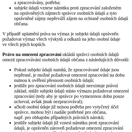
a zpracovávány, potřeba;
subjekt údajů vznese námitku proti zpracování založeném
na oprávněných zájmech správce osobních údajů a tyto
oprávněné zájmy nepřeváží zájem na ochraně osobních údajů
občana.
V případě uplatnění práva na výmaz je subjekt údajů oprávněn
požadovat výmaz všech výskytů a odkazů na jeho osobní údaje
ve všech jejich kopiích.
Právo na omezení zpracování
ukládá správci osobních údajů
omezit zpracovávání osobních údajů občana z následujících důvodů:
Pokud subjekt údajů namítá, že zpracovávané údaje jsou
nepřesné, je možné požadovat omezení zpracování na dobu
nutnou k ověření přesnosti osobních údajů;
jestliže pro zpracování osobních údajů neexistuje právní
základ, může subjekt údajů místo výmazu požadovat omezení
zpracování (tedy aby je správce po vymezenou dobu pouze
uchoval, avšak jinak nezpracovával);
ačkoli osobní údaje již nejsou potřeba pro vytyčený účel
správce, mohou být i nadále potřebné pro občana,
např. pro obhajobu případných právních nároků;
jestliže subjekt údajů již vznesl námitku proti zpracování
údajů, je oprávněn zároveň požadovat omezení zpracování