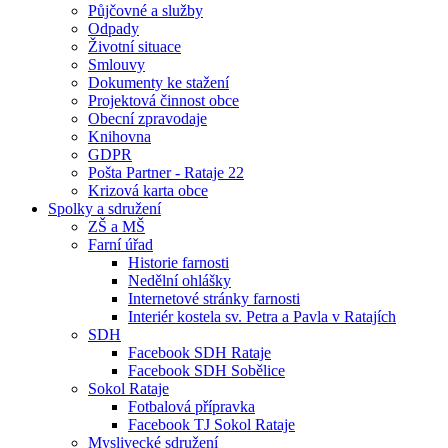
Půjčovné a služby
Odpady
Životní situace
Smlouvy
Dokumenty ke stažení
Projektová činnost obce
Obecní zpravodaje
Knihovna
GDPR
Pošta Partner - Rataje 22
Krizová karta obce
Spolky a sdružení
ZŠ a MŠ
Farní úřad
Historie farnosti
Nedělní ohlášky
Internetové stránky farnosti
Interiér kostela sv. Petra a Pavla v Ratajích
SDH
Facebook SDH Rataje
Facebook SDH Sobělice
Sokol Rataje
Fotbalová přípravka
Facebook TJ Sokol Rataje
Myslivecké sdružení