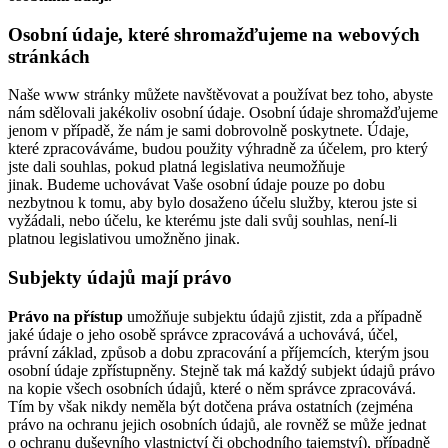
Osobní údaje, které shromažďujeme na webových
stránkách
Naše www stránky můžete navštěvovat a používat bez toho, abyste
nám sdělovali jakékoliv osobní údaje. Osobní údaje shromažďujeme
jenom v případě, že nám je sami dobrovolně poskytnete. Údaje,
které zpracováváme, budou použity výhradně za účelem, pro který
jste dali souhlas, pokud platná legislativa neumožňuje
jinak. Budeme uchovávat Vaše osobní údaje pouze po dobu
nezbytnou k tomu, aby bylo dosaženo účelu služby, kterou jste si
vyžádali, nebo účelu, ke kterému jste dali svůj souhlas, není-li
platnou legislativou umožněno jinak.
Subjekty údajů mají právo
Právo na přístup
umožňuje subjektu údajů zjistit, zda a případně
jaké údaje o jeho osobě správce zpracovává a uchovává, účel,
právní základ, způsob a dobu zpracování a příjemcích, kterým jsou
osobní údaje zpřístupněny. Stejně tak má každý subjekt údajů právo
na kopie všech osobních údajů, které o něm správce zpracovává.
Tím by však nikdy neměla být dotčena práva ostatních (zejména
právo na ochranu jejich osobních údajů, ale rovněž se může jednat
o ochranu duševního vlastnictví či obchodního tajemství), případně