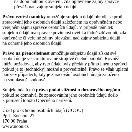
na dobu nutnou k ověření, zda oprávněné zájmy správce
převáží nad zájmy subjektu údajů.
Právo vznést námitky
umožňuje subjektu údajů ohradit se proti
zpracování jeho osobních údajů založeném na oprávněném nebo
veřejném zájmu správce osobních údajů. V případě námitek
subjektu údajů má správce povinnost ověřit a řádně zdůvodnit, zda
oprávněné či veřejné zájmy převažují nad zájmy subjektu údajů
na ochraně jeho osobních údajů.
Právo na přenositelnost
umožňuje subjektu údajů získat své
osobní údaje ve strukturované strojově čitelné podobě. Rovněž
může požadovat, aby tyto údaje byly předány přímo jinému správci,
pokud je to (technicky) možné a proveditelné. Právo se však uplatní
pouze v případech, kdy je zpracování osobních údajů založeno
na souhlasu či smlouvě.
Subjekt údajů má
právo podat stížnost u dozorového orgánu
,
pokud se domnívá, že zpracováním jeho osobních údajů došlo
k porušení tohoto Obecného nařízení.
Úřad pro ochranu osobních údajů (ÚOOÚ)
Pplk. Sochora 27
170 00 Praha
www.uoou.cz