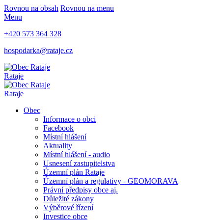
Rovnou na obsah
Rovnou na menu
Menu
+420 573 364 328
hospodarka@rataje.cz
Rataje
Rataje
Obec
Informace o obci
Facebook
Místní hlášení
Aktuality
Místní hlášení - audio
Usnesení zastupitelstva
Územní plán Rataje
Územní plán a regulativy - GEOMORAVA
Právní předpisy obce aj.
Důležité zákony
Výběrové řízení
Investice obce