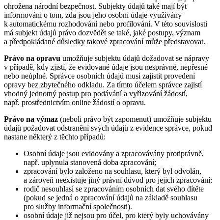
ohrožena národní bezpečnost. Subjekty údajů také mají být
informováni o tom, zda jsou jeho osobní údaje využívány
k automatickému rozhodování nebo profilování. V této souvislosti
má subjekt údajů právo dozvědět se také, jaké postupy, význam
a předpokládané důsledky takové zpracování může představovat.
Právo na opravu
umožňuje subjektu údajů dožadovat se nápravy
v případě, kdy zjistí, že evidované údaje jsou nesprávné, nepřesné
nebo neúplné. Správce osobních údajů musí zajistit provedení
opravy bez zbytečného odkladu. Za tímto účelem správce zajistí
vhodný jednotný postup pro podávání a vyřizování žádostí,
např. prostřednictvím online žádostí o opravu.
Právo na výmaz
(neboli právo být zapomenut) umožňuje subjektu
údajů požadovat odstranění svých údajů z evidence správce, pokud
nastane některý z těchto případů:
Osobní údaje jsou evidovány a zpracovávány protiprávně,
např. uplynula stanovená doba zpracování;
zpracování bylo založeno na souhlasu, který byl odvolán,
a zároveň neexistuje jiný právní důvod pro jejich zpracování;
rodič nesouhlasí se zpracováním osobních dat svého dítěte
(pokud se jedná o zpracování údajů na základě souhlasu
pro služby informační společnosti).
osobní údaje již nejsou pro účel, pro který byly uchovávány