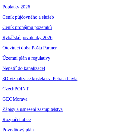
Poplatky 2026
Ceník půjčovného a služeb
Ceník pronájmu pozemků
Rybářské povolenky 2026
Otevírací doba Pošta Partner
Územní plán a regulativy
Nepatří do kanalizace!
3D vizualizace kostela sv. Petra a Pavla
CzechPOINT
GEOMorava
Zápisy a usnesení zastupitelstva
Rozpočet obce
Povodňový plán